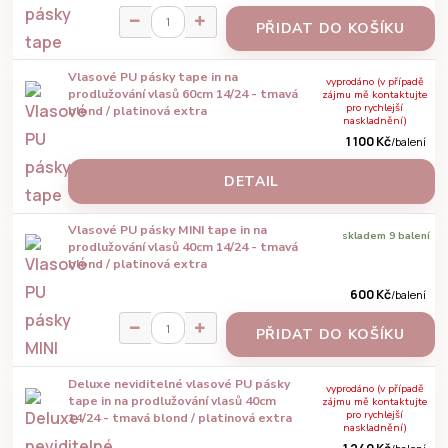
PŘIDAT DO KOŠÍKU
Vlasové PU pásky tape in na
vyprodáno (v případě
prodlužování vlasů 60cm 14/24 - tmavá
zájmu mě kontaktujte
pro rychlejší
blond / platinová extra
naskladnění)
1 100 Kč
/
balení
DETAIL
Vlasové PU pásky MINI tape in na
skladem 9 balení
prodlužování vlasů 40cm 14/24 - tmavá
blond / platinová extra
600 Kč
/
balení
PŘIDAT DO KOŠÍKU
Deluxe neviditelné vlasové PU pásky
vyprodáno (v případě
tape in na prodlužování vlasů 40cm
zájmu mě kontaktujte
pro rychlejší
14/24 - tmavá blond / platinová extra
naskladnění)