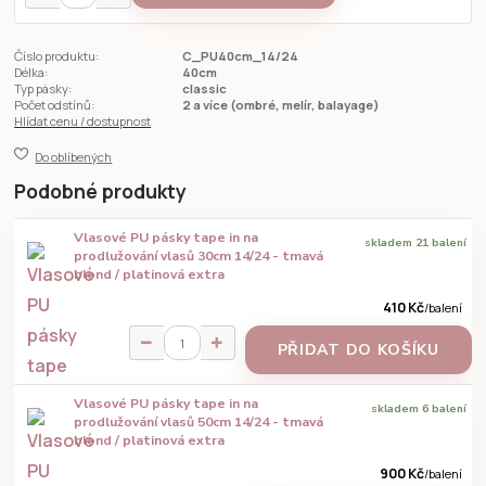
Číslo produktu:
C_PU40cm_14/24
Délka:
40cm
Typ pásky:
classic
Počet odstínů:
2 a více (ombré, melír, balayage)
Hlídat cenu / dostupnost
Do oblíbených
Podobné produkty
Vlasové PU pásky tape in na
skladem 21 balení
prodlužování vlasů 30cm 14/24 - tmavá
blond / platinová extra
410 Kč
/
balení
PŘIDAT DO KOŠÍKU
Vlasové PU pásky tape in na
skladem 6 balení
prodlužování vlasů 50cm 14/24 - tmavá
blond / platinová extra
900 Kč
/
balení