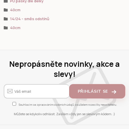
PU pásky dle délky
40cm
14/24 - směs odstínů
40cm
Nepropásněte novinky, akce a
slevy!
PŘIHLÁSIT SE
Souhlasím se
zpracováním osobních údajů
za účelem rozesílky newsletteru.
Můžete se kdykoliv odhlásit. Zasílám vždy jen se slevovým kódem. :)