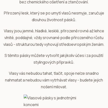
bez chemického ošetření a ztenčování.
Přirozený lesk, který se po umytí vlasů nesmyje, zaručuje
dlouhou životnost pásků.
Vlasy jsou jemné, hladké, lesklé, přirozeně rovné až lehce
vlnité, poddajné, vždy srovnané podle přirozeného růstu
vlasů - strukturou tedy vyhovují středoevropským ženám.
S těmito pásky můžete vytvořit jakýkoliv účes i za použití
stylingových přípravků.
Vlasy vás nebudou tahat, tlačit, spoje nelze snadno
nahmatat a nebudou vám vytrhávat vlasy - budete jejich
nošení milovat.