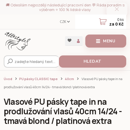
🚚 Odesílám nejpozději následující pracovní den 💬 Ráda poradím s
výběrem ⭐ 100 % lidské vlasy
0
ks
CZK
za
0 Kč
MENU
HLEDAT
Úvod
PU pásky CLASSIC tape
40cm
Vlasové PU pásky tape in na
prodlužování vlasů 40cm 14/24 - tmavá blond / platinová extra
Vlasové PU pásky tape in na
prodlužování vlasů 40cm 14/24 -
tmavá blond / platinová extra