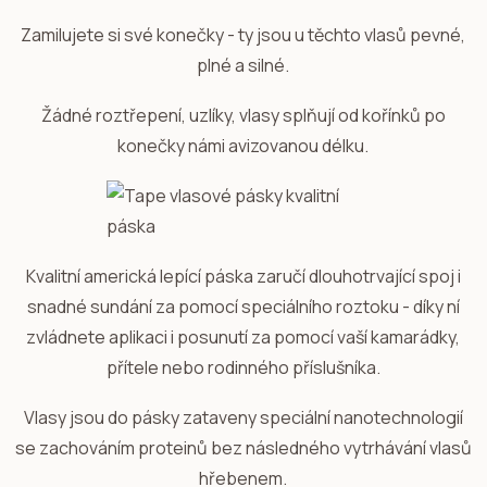
Zamilujete si své konečky - ty jsou u těchto vlasů pevné,
plné a silné.
Žádné roztřepení, uzlíky, vlasy splňují od kořínků po
konečky námi avizovanou délku.
Kvalitní americká lepící páska zaručí dlouhotrvající spoj i
snadné sundání za pomocí speciálního roztoku - díky ní
zvládnete aplikaci i posunutí za pomocí vaší kamarádky,
přítele nebo rodinného příslušníka.
Vlasy jsou do pásky zataveny speciální nanotechnologií
se zachováním proteinů bez následného vytrhávání vlasů
hřebenem.