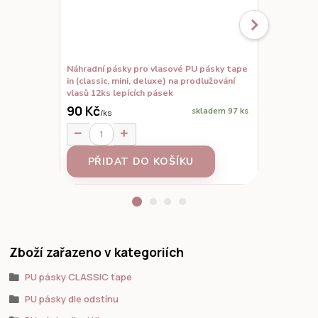
Náhradní pásky pro vlasové PU pásky tape
Set vzorků,
in (classic, mini, deluxe) na prodlužování
prodloužené
vlasů 12ks lepících pásek
90 Kč
skladem 97 ks
/
ks
95 Kč
/
ks
PŘIDAT DO KOŠÍKU
Z
Zboží zařazeno v kategoriích
PU pásky CLASSIC tape
PU pásky dle odstínu