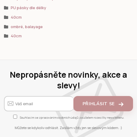
PU pásky dle délky
40cm
ombré, balayage
40cm
Nepropásněte novinky, akce a
slevy!
PŘIHLÁSIT SE
Souhlasím se
zpracováním osobních údajů
za účelem rozesílky newsletteru.
Můžete se kdykoliv odhlásit. Zasílám vždy jen se slevovým kódem. :)