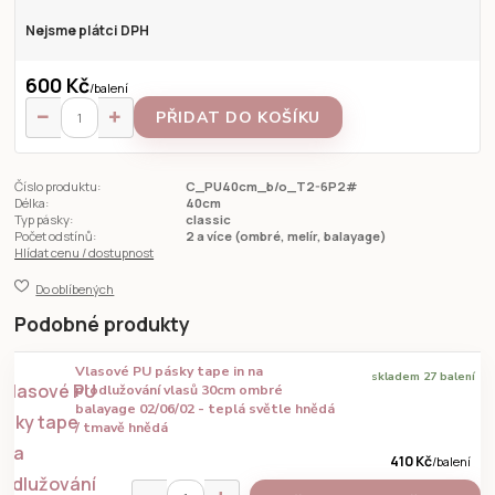
Nejsme plátci DPH
600 Kč
/
balení
PŘIDAT DO KOŠÍKU
Číslo produktu:
C_PU40cm_b/o_T2-6P2#
Délka:
40cm
Typ pásky:
classic
Počet odstínů:
2 a více (ombré, melír, balayage)
Hlídat cenu / dostupnost
Do oblíbených
Podobné produkty
Vlasové PU pásky tape in na
skladem 27 balení
prodlužování vlasů 30cm ombré
balayage 02/06/02 - teplá světle hnědá
/ tmavě hnědá
410 Kč
/
balení