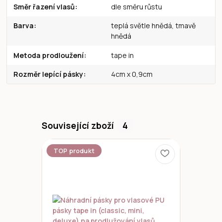
Směr řazení vlasů
dle směru růstu
Barva
teplá světle hnědá, tmavě
hnědá
Metoda prodloužení
tape in
Rozměr lepící pásky
4cm x 0,9cm
Související zboží
4
TOP produkt
Novinka