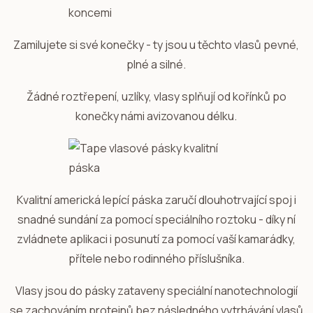
Zamilujete si své konečky - ty jsou u těchto vlasů pevné,
plné a silné.
Žádné roztřepení, uzlíky, vlasy splňují od kořínků po
konečky námi avizovanou délku.
Kvalitní americká lepící páska zaručí dlouhotrvající spoj i
snadné sundání za pomocí speciálního roztoku - díky ní
zvládnete aplikaci i posunutí za pomocí vaší kamarádky,
přítele nebo rodinného příslušníka.
Vlasy jsou do pásky zataveny speciální nanotechnologií
se zachováním proteinů bez následného vytrhávání vlasů