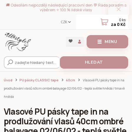
🚚 Odesílám nejpozději následující pracovní den 💬 Ráda poradím s
výběrem ⭐ 100 % lidské vlasy
0
ks
CZK
za
0 Kč
MENU
HLEDAT
Úvod
PU pásky CLASSIC tape
40cm
Vlasové PU pásky tape in na
prodlužování vlasů 40cm ombré balayage 02/06/02 - teplá světle hnědá / tmavě
hnědá
Vlasové PU pásky tape in na
prodlužování vlasů 40cm ombré
balayage 02/06/02 - teplá světle