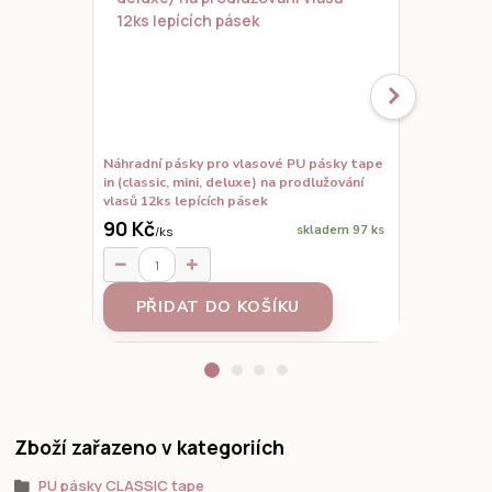
Náhradní pásky pro vlasové PU pásky tape
Set vzorků,
in (classic, mini, deluxe) na prodlužování
prodloužené
vlasů 12ks lepících pásek
90 Kč
skladem 97 ks
/
ks
95 Kč
/
ks
PŘIDAT DO KOŠÍKU
Z
Zboží zařazeno v kategoriích
PU pásky CLASSIC tape