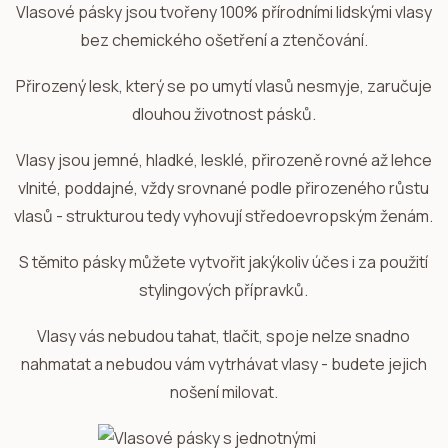
Vlasové pásky jsou tvořeny 100% přírodními lidskými vlasy
bez chemického ošetření a ztenčování.
Přirozený lesk, který se po umytí vlasů nesmyje, zaručuje
dlouhou životnost pásků.
Vlasy jsou jemné, hladké, lesklé, přirozeně rovné až lehce
vlnité, poddajné, vždy srovnané podle přirozeného růstu
vlasů - strukturou tedy vyhovují středoevropským ženám.
S těmito pásky můžete vytvořit jakýkoliv účes i za použití
stylingových přípravků.
Vlasy vás nebudou tahat, tlačit, spoje nelze snadno
nahmatat a nebudou vám vytrhávat vlasy - budete jejich
nošení milovat.