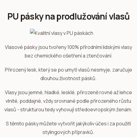
PU pásky na prodlužování vlasů
Vlasové pásky jsou tvořeny 100% přírodními lidskými vlasy
bez chemického ošetření a ztenčování.
Přirozený lesk, který se po umytí vlasů nesmyje, zaručuje
dlouhou životnost pásků.
Vlasy jsou jemné, hladké, lesklé, přirozeně rovné až lehce
vlnité, poddajné, vždy srovnané podle přirozeného růstu
vlasů - strukturou tedy vyhovují středoevropským ženám.
S těmito pásky můžete vytvořit jakýkoliv účes i za použití
stylingových přípravků.