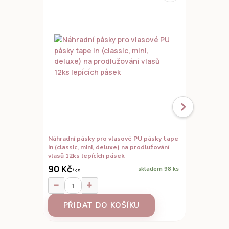
Náhradní pásky pro vlasové PU pásky tape
Set vzorků,
in (classic, mini, deluxe) na prodlužování
prodloužené
vlasů 12ks lepících pásek
90 Kč
skladem 98 ks
/
ks
95 Kč
/
ks
PŘIDAT DO KOŠÍKU
Z