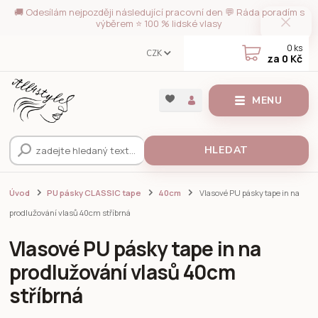
🚚 Odesílám nejpozději následující pracovní den 💬 Ráda poradím s
výběrem ⭐ 100 % lidské vlasy
0
ks
CZK
za
0 Kč
MENU
HLEDAT
Úvod
PU pásky CLASSIC tape
40cm
Vlasové PU pásky tape in na
prodlužování vlasů 40cm stříbrná
Vlasové PU pásky tape in na
prodlužování vlasů 40cm
stříbrná