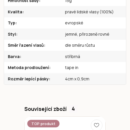
Hmotnost sady
15g
Kvalita
pravé lidské vlasy (100%)
Typ
evropské
Styl
jemné, přirozeně rovné
Směr řazení vlasů
dle směru růstu
Barva
stříbrná
Metoda prodloužení
tape in
Rozměr lepící pásky
4cm x 0,9cm
Související zboží
4
TOP produkt
Novinka