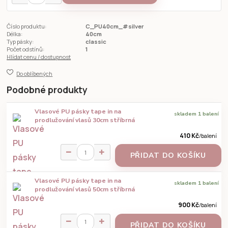
Číslo produktu:
C_PU40cm_#silver
Délka:
40cm
Typ pásky:
classic
Počet odstínů:
1
Hlídat cenu / dostupnost
Do oblíbených
Podobné produkty
Vlasové PU pásky tape in na
skladem 1 balení
prodlužování vlasů 30cm stříbrná
410 Kč
/
balení
PŘIDAT DO KOŠÍKU
Vlasové PU pásky tape in na
skladem 1 balení
prodlužování vlasů 50cm stříbrná
900 Kč
/
balení
PŘIDAT DO KOŠÍKU