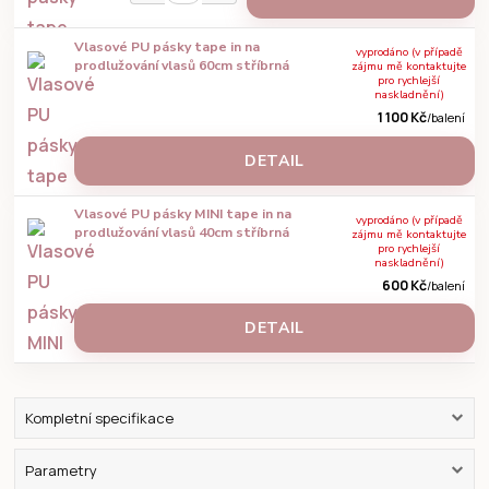
Vlasové PU pásky tape in na
vyprodáno (v případě
prodlužování vlasů 60cm stříbrná
zájmu mě kontaktujte
pro rychlejší
naskladnění)
1 100 Kč
/
balení
DETAIL
Vlasové PU pásky MINI tape in na
vyprodáno (v případě
prodlužování vlasů 40cm stříbrná
zájmu mě kontaktujte
pro rychlejší
naskladnění)
600 Kč
/
balení
DETAIL
Kompletní specifikace
Parametry