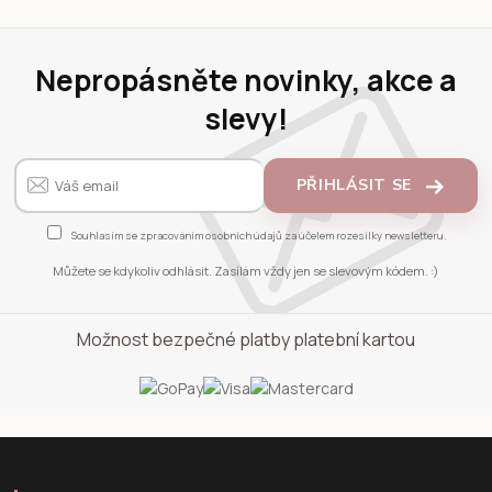
Nepropásněte novinky, akce a
slevy!
PŘIHLÁSIT SE
Souhlasím se
zpracováním osobních údajů
za účelem rozesílky newsletteru.
Můžete se kdykoliv odhlásit. Zasílám vždy jen se slevovým kódem. :)
Možnost bezpečné platby platební kartou