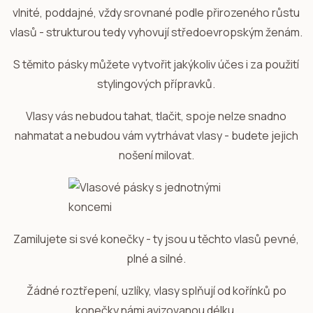
vlnité, poddajné, vždy srovnané podle přirozeného růstu
vlasů - strukturou tedy vyhovují středoevropským ženám.
S těmito pásky můžete vytvořit jakýkoliv účes i za použití
stylingových přípravků.
Vlasy vás nebudou tahat, tlačit, spoje nelze snadno
nahmatat a nebudou vám vytrhávat vlasy - budete jejich
nošení milovat.
Zamilujete si své konečky - ty jsou u těchto vlasů pevné,
plné a silné.
Žádné roztřepení, uzlíky, vlasy splňují od kořínků po
konečky námi avizovanou délku.