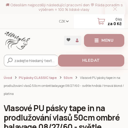
🚚 Odesílám nejpozději následující pracovní den 💬 Ráda poradím s
výběrem ⭐ 100 % lidské vlasy
0
ks
CZK
za
0 Kč
MENU
HLEDAT
Úvod
PU pásky CLASSIC tape
50cm
Vlasové PU pásky tape in na
prodlužování vlasů 50cm ombré balayage 08/27/60 - světle hnědá / tmavá blond /
platina
Vlasové PU pásky tape in na
prodlužování vlasů 50cm ombré
balayage 08/27/60 - světle