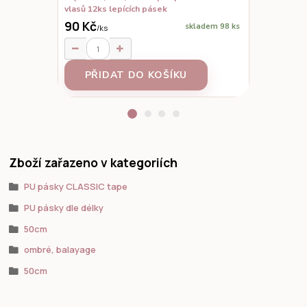
vlasů 12ks lepících pásek
90 Kč
150 Kč
skladem 98 ks
/
ks
/
ks
PŘIDAT DO KOŠÍKU
PŘID
Zboží zařazeno v kategoriích
PU pásky CLASSIC tape
PU pásky dle délky
50cm
ombré, balayage
50cm