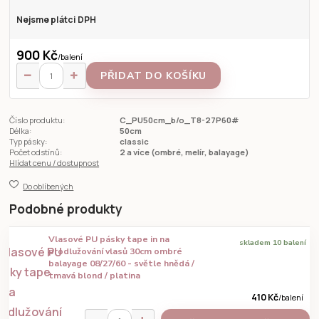
Nejsme plátci DPH
900 Kč
/
balení
PŘIDAT DO KOŠÍKU
Číslo produktu:
C_PU50cm_b/o_T8-27P60#
Délka:
50cm
Typ pásky:
classic
Počet odstínů:
2 a více (ombré, melír, balayage)
Hlídat cenu / dostupnost
Do oblíbených
Podobné produkty
Vlasové PU pásky tape in na
skladem 10 balení
prodlužování vlasů 30cm ombré
balayage 08/27/60 - světle hnědá /
tmavá blond / platina
410 Kč
/
balení