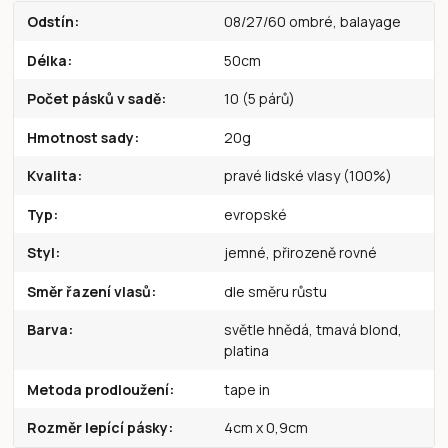
Odstín
08/27/60 ombré, balayage
Délka
50cm
Počet pásků v sadě
10 (5 párů)
Hmotnost sady
20g
Kvalita
pravé lidské vlasy (100%)
Typ
evropské
Styl
jemné, přirozeně rovné
Směr řazení vlasů
dle směru růstu
Barva
světle hnědá, tmavá blond,
platina
Metoda prodloužení
tape in
Rozměr lepící pásky
4cm x 0,9cm