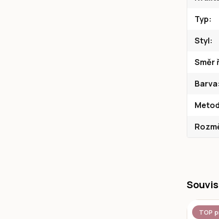
Typ
Styl
Směr ř
Barva
Metod
Rozměr
Souvis
TOP p