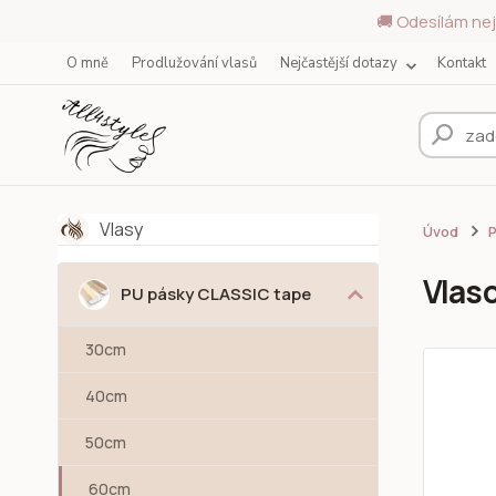
🚚 Odesílám nej
O mně
Prodlužování vlasů
Nejčastější dotazy
Kontakt
Vlasy
Úvod
Vlas
PU pásky CLASSIC tape
30cm
40cm
50cm
60cm