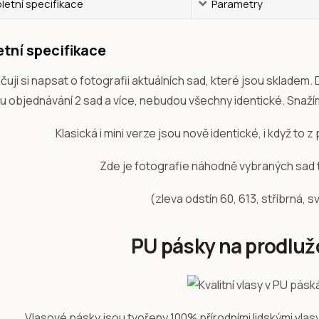
etní specifikace
Parametry
tní specifikace
uji si napsat o fotografii aktuálních sad, které jsou skladem.
e u objednávání 2 sad a více, nebudou všechny identické. Snaží
Klasická i mini verze jsou nově identické, i když to
Zde je fotografie náhodně vybraných sad 
(zleva odstín 60, 613, stříbrná, 
PU pásky na prodluž
Vlasové pásky jsou tvořeny 100% přírodními lidskými vla