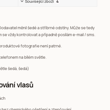
Související zboží
4
 Dodavatel měnil šedé a stříbrné odstíny. Může se tedy
m se vždy kontrolovat a případně posílám e-mail / sms.
 z produktové fotografie není patrné.
telefonem na bílém světle.
světle šedá, šedá)
ování vlasů
sy bez chemického ošetření a ztenčování.