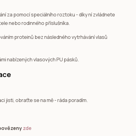
dání za pomocí speciálního roztoku - díky ní zvládnete
ítele nebo rodinného příslušníka.
ováním proteinů bez následného vytrhávání vlasů
ámi nabízených vlasových PU pásků.
ace
 jisti, obraťte se na mě - ráda poradím.
dpovězeny
zde