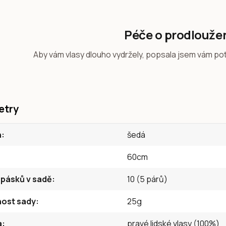
Péče o prodlouže
Aby vám vlasy dlouho vydržely, popsala jsem vám po
etry
n
šedá
60cm
 pásků v sadě
10 (5 párů)
ost sady
25g
a
pravé lidské vlasy (100%)