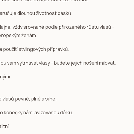
zaručuje dlouhou životnost pásků.
ddajné, vždy srovnané podle přirozeného růstu vlasů -
evropským ženám.
a použití stylingových přípravků.
u vám vytrhávat vlasy - budete jejich nošení milovat.
o vlasů pevné, plné a silné.
 po konečky námi avizovanou délku.