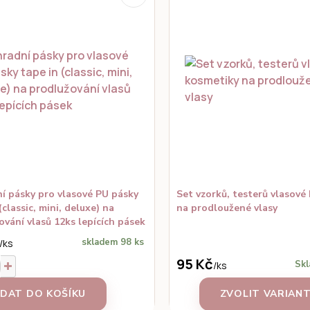
í pásky pro vlasové PU pásky
Set vzorků, testerů vlasové
(classic, mini, deluxe) na
na prodloužené vlasy
ování vlasů 12ks lepících pásek
skladem 98 ks
/
ks
95 Kč
Skl
/
ks
IDAT DO KOŠÍKU
ZVOLIT VARIAN