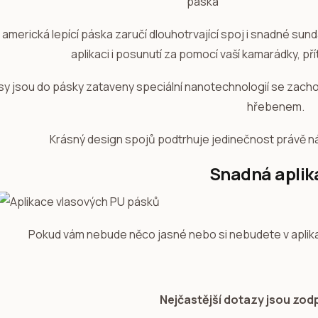
í americká lepící páska zaručí dlouhotrvající spoj i snadné sun
aplikaci i posunutí za pomocí vaší kamarádky, př
sy jsou do pásky zataveny speciální nanotechnologií se zach
hřebenem.
Krásný design spojů podtrhuje jedinečnost právě n
Snadná aplik
Pokud vám nebude něco jasné nebo si nebudete v aplikaci
Nejčastější dotazy jsou zo