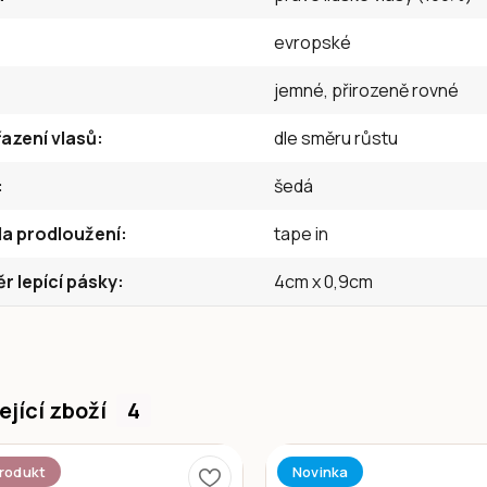
evropské
jemné, přirozeně rovné
azení vlasů
dle směru růstu
šedá
a prodloužení
tape in
 lepící pásky
4cm x 0,9cm
ející zboží
4
rodukt
Novinka