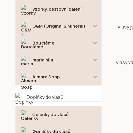
Vzorky, cestovní balení
O&M (Original & Mineral)
Vlasy j
Bouclème
maria nila
Vlasy v
Almara Soap
Doplňky do vlasů
Čelenky do vlasů
Gumičky do vlasů