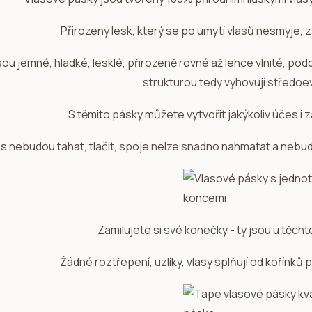
Přirozený lesk, který se po umytí vlasů nesmyje, 
sou jemné, hladké, lesklé, přirozeně rovné až lehce vlnité, po
strukturou tedy vyhovují středo
S těmito pásky můžete vytvořit jakýkoliv účes i z
ás nebudou tahat, tlačit, spoje nelze snadno nahmatat a nebudo
Zamilujete si své konečky - ty jsou u těcht
Žádné roztřepení, uzlíky, vlasy splňují od kořínků