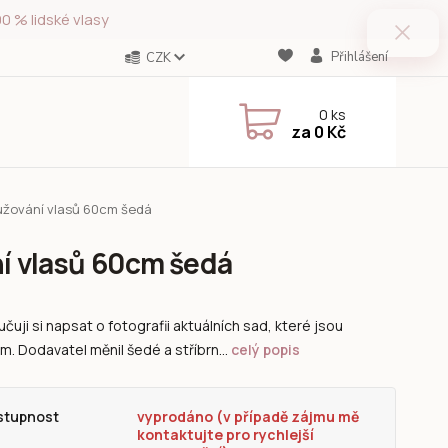
0 % lidské vlasy
Přihlášení
CZK
0
ks
za
0 Kč
lužování vlasů 60cm šedá
ní vlasů 60cm šedá
čuji si napsat o fotografii aktuálních sad, které jsou
m. Dodavatel měnil šedé a stříbrn...
celý popis
stupnost
vyprodáno (v případě zájmu mě
kontaktujte pro rychlejší