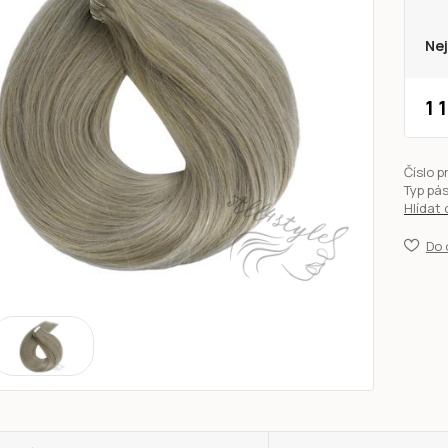
Nej
1 
Číslo p
Typ pá
Hlídat
Do 