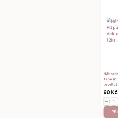
Náhradn
tape in 
prodluž
90 Kč
PŘ