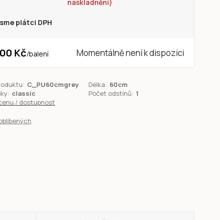
naskladnění)
sme plátci DPH
100 Kč
Momentálně není k dispozici
/
balení
roduktu:
C_PU60cmgrey
Délka:
60cm
sky:
classic
Počet odstínů:
1
 cenu / dostupnost
oblíbených