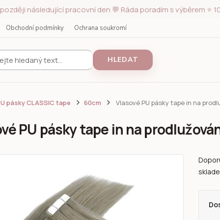
později následující pracovní den 💬 Ráda poradím s výběrem ⭐ 10
Obchodní podmínky
Ochrana soukromí
HLEDAT
PU pásky CLASSIC tape
60cm
Vlasové PU pásky tape in na prod
ové PU pásky tape in na prodlužová
Doporu
sklade
Do