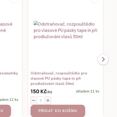
 kosmetiky
Odstraňovač, rozpouštědlo pro
Ka
vlasové PU pásky tape in při
prodlužování vlasů 30ml
150 Kč
15
skladem 11 ks
/
ks
adem 12 ks
TU
PŘIDAT DO KOŠÍKU