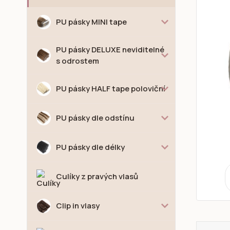
PU pásky MINI tape
PU pásky DELUXE neviditelné
s odrostem
PU pásky HALF tape poloviční
PU pásky dle odstínu
PU pásky dle délky
Culíky z pravých vlasů
Clip in vlasy