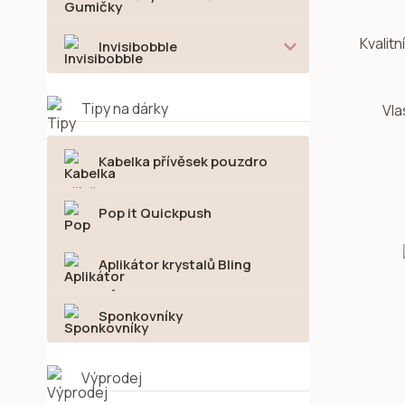
Kvalitn
Invisibobble
Tipy na dárky
Vla
Kabelka přívěsek pouzdro
Pop it Quickpush
Aplikátor krystalů Bling
Sponkovníky
Výprodej