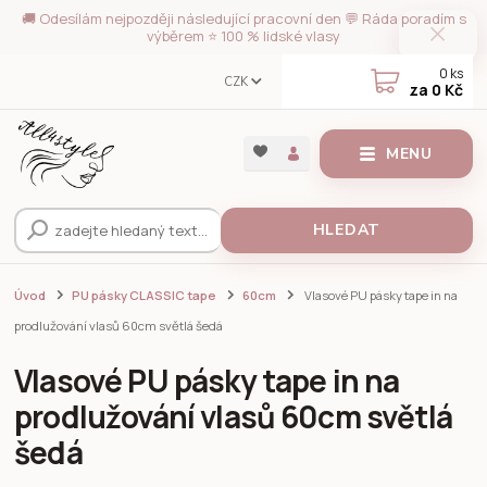
🚚 Odesílám nejpozději následující pracovní den 💬 Ráda poradím s
výběrem ⭐ 100 % lidské vlasy
0
ks
CZK
za
0 Kč
MENU
HLEDAT
Úvod
PU pásky CLASSIC tape
60cm
Vlasové PU pásky tape in na
prodlužování vlasů 60cm světlá šedá
Vlasové PU pásky tape in na
prodlužování vlasů 60cm světlá
šedá