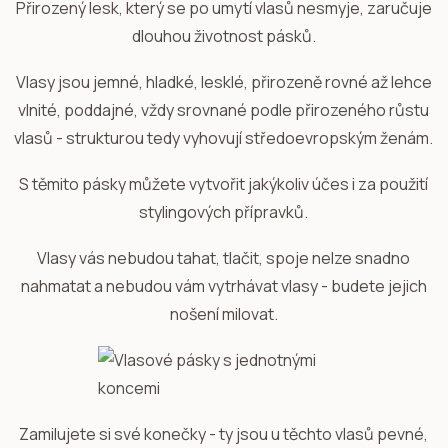
Přirozený lesk, který se po umytí vlasů nesmyje, zaručuje
dlouhou životnost pásků.
Vlasy jsou jemné, hladké, lesklé, přirozeně rovné až lehce
vlnité, poddajné, vždy srovnané podle přirozeného růstu
vlasů - strukturou tedy vyhovují středoevropským ženám.
S těmito pásky můžete vytvořit jakýkoliv účes i za použití
stylingových přípravků.
Vlasy vás nebudou tahat, tlačit, spoje nelze snadno
nahmatat a nebudou vám vytrhávat vlasy - budete jejich
nošení milovat.
Zamilujete si své konečky - ty jsou u těchto vlasů pevné,