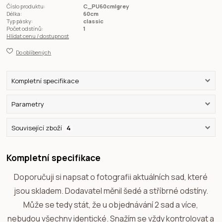
Číslo produktu:
C_PU60cmlgrey
Délka:
60cm
Typ pásky:
classic
Počet odstínů:
1
Hlídat cenu / dostupnost
Do oblíbených
Kompletní specifikace
Parametry
Související zboží
4
Kompletní specifikace
Doporučuji si napsat o fotografii aktuálních sad, které
jsou skladem. Dodavatel měnil šedé a stříbrné odstíny.
Může se tedy stát, že u objednávání 2 sad a více,
nebudou všechny identické. Snažím se vždy kontrolovat a