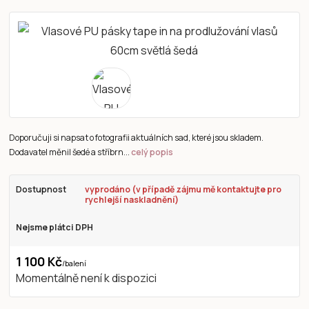
Doporučuji si napsat o fotografii aktuálních sad, které jsou skladem.
Dodavatel měnil šedé a stříbrn...
celý popis
Dostupnost
vyprodáno (v případě zájmu mě kontaktujte pro
rychlejší naskladnění)
Nejsme plátci DPH
1 100 Kč
/
balení
Momentálně není k dispozici