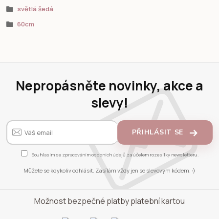
světlá šedá
60cm
Nepropásněte novinky, akce a
slevy!
PŘIHLÁSIT SE
Souhlasím se
zpracováním osobních údajů
za účelem rozesílky newsletteru.
Můžete se kdykoliv odhlásit. Zasílám vždy jen se slevovým kódem. :)
Možnost bezpečné platby platební kartou