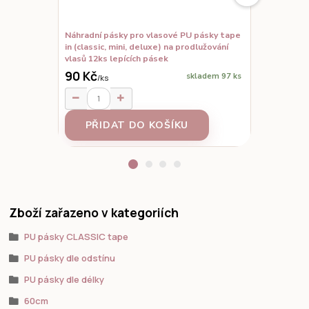
Náhradní pásky pro vlasové PU pásky tape
Set vzorků,
in (classic, mini, deluxe) na prodlužování
prodloužené
vlasů 12ks lepících pásek
90 Kč
skladem 97 ks
/
ks
95 Kč
/
ks
PŘIDAT DO KOŠÍKU
Z
Zboží zařazeno v kategoriích
PU pásky CLASSIC tape
PU pásky dle odstínu
PU pásky dle délky
60cm