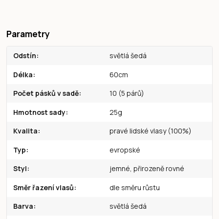
Parametry
Odstín
světlá šedá
Délka
60cm
Počet pásků v sadě
10 (5 párů)
Hmotnost sady
25g
Kvalita
pravé lidské vlasy (100%)
Typ
evropské
Styl
jemné, přirozeně rovné
Směr řazení vlasů
dle směru růstu
Barva
světlá šedá