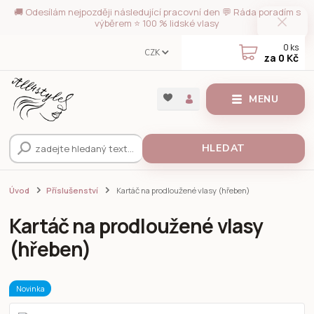
🚚 Odesílám nejpozději následující pracovní den 💬 Ráda poradím s
výběrem ⭐ 100 % lidské vlasy
0
ks
CZK
za
0 Kč
MENU
HLEDAT
Úvod
Příslušenství
Kartáč na prodloužené vlasy (hřeben)
Kartáč na prodloužené vlasy
(hřeben)
Novinka