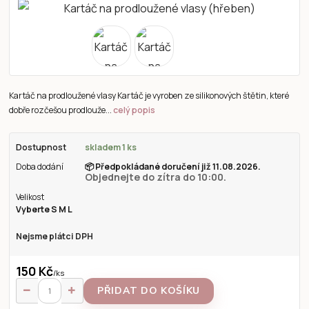
Kartáč na prodloužené vlasy Kartáč je vyroben ze silikonových štětin, které
dobře rozčešou prodlouže...
celý popis
Dostupnost
skladem 1 ks
Doba dodání
📦
Předpokládané doručení již 11.08.2026.
Objednejte do zítra do 10:00.
Velikost
Vyberte S M L
Nejsme plátci DPH
150 Kč
/
ks
PŘIDAT DO KOŠÍKU