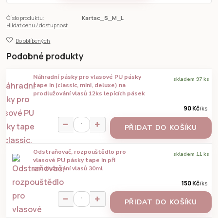
Číslo produktu:
Kartac_S_M_L
Hlídat cenu / dostupnost
Do oblíbených
Podobné produkty
Náhradní pásky pro vlasové PU pásky
skladem 97 ks
tape in (classic, mini, deluxe) na
prodlužování vlasů 12ks lepících pásek
90 Kč
/
ks
PŘIDAT DO KOŠÍKU
Odstraňovač, rozpouštědlo pro
skladem 11 ks
vlasové PU pásky tape in při
prodlužování vlasů 30ml
150 Kč
/
ks
PŘIDAT DO KOŠÍKU