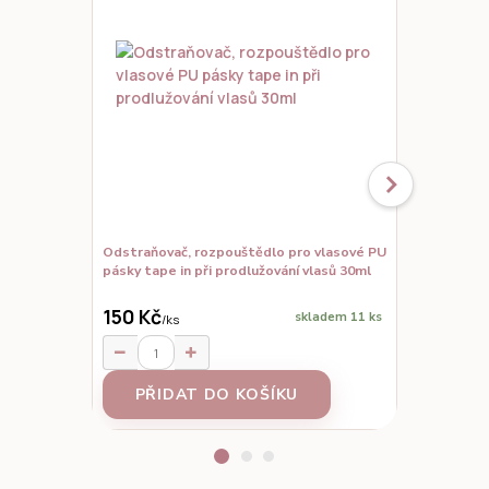
Odstraňovač, rozpouštědlo pro vlasové PU
Náhradní pá
pásky tape in při prodlužování vlasů 30ml
in (classic, 
vlasů 12ks l
150 Kč
90 Kč
skladem 11 ks
/
ks
/
ks
PŘIDAT DO KOŠÍKU
PŘID