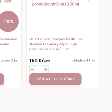
- 10 %
ro vlasové
Odstraňovač, rozpouštědlo pro
žování
vlasové PU pásky tape in při
prodlužování vlasů 30ml
150 Kč
kladem 2 ks
skladem 11 ks
/
ks
PŘIDAT DO KOŠÍKU