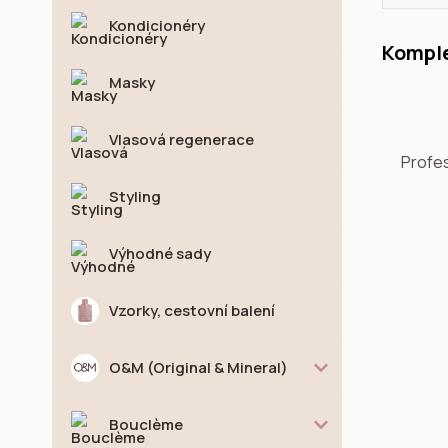
Kondicionéry
Komple
Masky
Vlasová regenerace
Profes
Styling
Výhodné sady
Vzorky, cestovní balení
O&M (Original & Mineral)
Bouclème