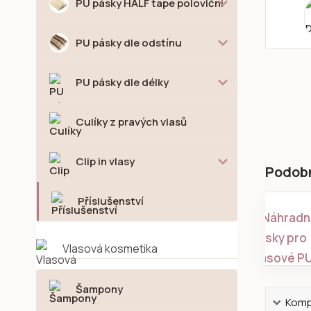
PU pásky HALF tape poloviční
PU pásky dle odstínu
PU pásky dle délky
Culíky z pravých vlasů
Clip in vlasy
Podob
Příslušenství
Vlasová kosmetika
Šampony
Kompl