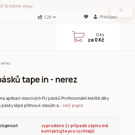
0 % lidské vlasy
Přihlášení
CZK
0
ks
za
0 Kč
 nerez
ásků tape in - nerez
 na aplikaci vlasových PU pásků Profesionální kleště díky
 pásky lépe přilnou k vlasům a...
celý popis
stupnost
vyprodáno (v případě zájmu mě
kontaktujte pro rychlejší