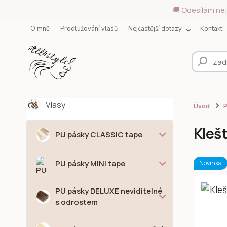
🚚 Odesílám nej
O mně
Prodlužování vlasů
Nejčastější dotazy
Kontakt
Vlasy
Úvod
P
Klešt
PU pásky CLASSIC tape
PU pásky MINI tape
Novinka
PU pásky DELUXE neviditelné
s odrostem