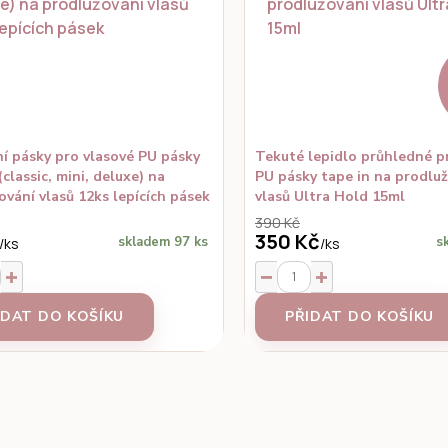
í pásky pro vlasové PU pásky
Tekuté lepidlo průhledné p
(classic, mini, deluxe) na
PU pásky tape in na prodlu
ování vlasů 12ks lepících pásek
vlasů Ultra Hold 15ml
390 Kč
350 Kč
skladem 97 ks
s
/
ks
/
ks
IDAT DO KOŠÍKU
PŘIDAT DO KOŠÍKU