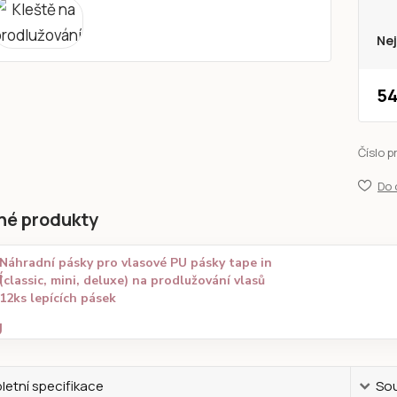
Nej
54
Číslo p
Do 
né produkty
Náhradní pásky pro vlasové PU pásky tape in
(classic, mini, deluxe) na prodlužování vlasů
12ks lepících pásek
etní specifikace
Sou