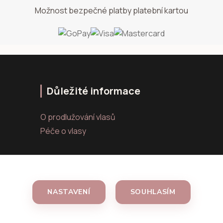
Možnost bezpečné platby platební kartou
Důležité informace
O prodlužování vlasů
Péče o vlasy
NASTAVENÍ
SOUHLASÍM