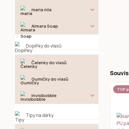
maria nila
Almara Soap
Doplňky do vlasů
Čelenky do vlasů
Souvis
Gumičky do vlasů
TOP p
Invisibobble
Tipy na dárky