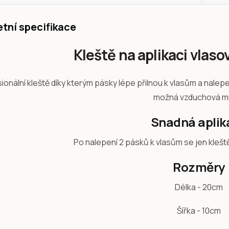
tní specifikace
Kleště na aplikaci vlas
ionální kleště díky kterým pásky lépe přilnou k vlasům a nalepen
možná vzduchová mí
Snadná aplik
Po nalepení 2 pásků k vlasům se jen klešt
Rozměry
Délka - 20cm
Šířka - 10cm