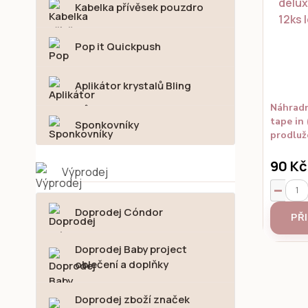
Kabelka přívěsek pouzdro
Pop it Quickpush
Aplikátor krystalů Bling
Náhradn
tape in 
Sponkovníky
prodluž
90 Kč
Výprodej
Doprodej Cóndor
PŘ
Doprodej Baby project
oblečení a doplňky
Doprodej zboží značek