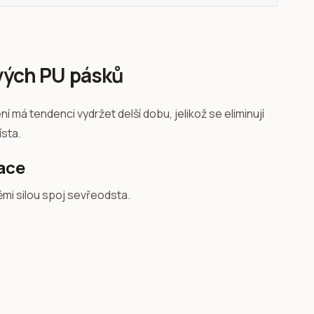
ových PU pásků
í má tendenci vydržet delší dobu, jelikož se eliminují
sta.
ace
ěmi silou spoj sevřeodsta.