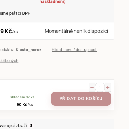
naskladnění)
sme plátci DPH
9 Kč
Momentálně není k dispozici
/
ks
roduktu:
Kleste_nerez
Hlídat cenu / dostupnost
oblíbených
skladem 97 ks
PŘIDAT DO KOŠÍKU
90 Kč
/
ks
visející zboží
3