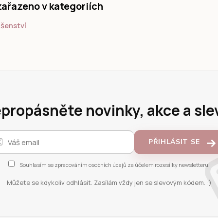
zařazeno v kategoriích
ušenství
propásněte novinky, akce a sle
PŘIHLÁSIT SE
Souhlasím se
zpracováním osobních údajů
za účelem rozesílky newsletteru.
Můžete se kdykoliv odhlásit. Zasílám vždy jen se slevovým kódem. :)