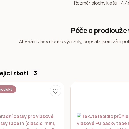
Rozměr plochy kleští - 4,4
Péče o prodlouže
Aby vám vlasy dlouho vydržely, popsala jsem vám po
ející zboží
3
rodukt