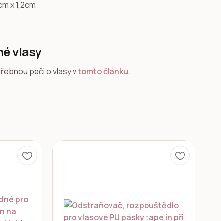
cm x 1,2cm
né vlasy
třebnou péči o vlasy v
tomto článku
.