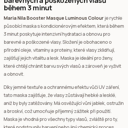
barevných a poškozených vlasů
během 3 minut
Maria Nila Booster Masque Luminous Colour
je rychle
působící maska s kondicionérovým efektem, která během
3 minut poskytuje intenzivní hydrataci a obnovu pro
barevné a poškozené vlasy. Složení je obohaceno o
přírodní oleje, vitamíny a proteiny, které vlasy zklidňují,
zajišťují jejich vitalitu a lesk. Maska je ideální pro ženy,
které chtějí chránit barvu svých vlasů a zároveň je vyživit
a obnovit.
Díky jemné textuře a ochrannému efektu vůči UV záření,
tato maska zajišťuje, že vlasy zůstávají hebké a lesklé,
aniž by byly zatěžovány. Má osvěžující vůni jablek, ostružin
a broskví, což umocňuje příjemný zážitek při použití.
Maska je vhodná pro všechny typy vlasů, zvláště pro ty,
které podstoupily barvení nebo jiný chemický proces.