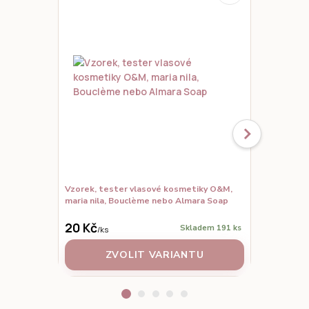
Vzorek, tester vlasové kosmetiky O&M,
Maria Nila 
maria nila, Bouclème nebo Almara Soap
720 Kč
20 Kč
650 Kč
Skladem 191 ks
/
ks
/
ks
ZVOLIT VARIANTU