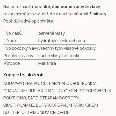
Naneste masku na
vlhké, šamponem umyté vlasy
,
rovnoměrně ji rozprostřete a nechte působit
3 minuty
.
Poté důkladně opláchněte.
Typ vlasů
barvené vlasy
Účinek
hydratace, lesk, ochrana
Typ pokožky hlavy
všechny typy vlasové pokožky
Problém s vlasy
suché vlasy, bez lesku
Výrobce
Maria Nila
Kompletní složení:
AQUA/WATER/EAU, CETEARYL ALCOHOL, PUNICA
GRANATUM FRUIT EXTRACT, GLYCERIN, POLYGLYCERYL-3
POLYRICINOLEATE, STEARAMIDOPROPYL
DIMETHYLAMINE, BUTYROSPERMUM PARKII (SHEA)
BUTTER, CETRIMONIUM CHLORIDE,