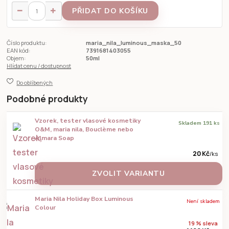
PŘIDAT DO KOŠÍKU
Číslo produktu:
maria_nila_luminous_maska_50
EAN kód:
7391681403055
Objem:
50ml
Hlídat cenu / dostupnost
Do oblíbených
Podobné produkty
Vzorek, tester vlasové kosmetiky
Skladem 191 ks
O&M, maria nila, Bouclème nebo
Almara Soap
20 Kč
/
ks
ZVOLIT VARIANTU
Maria Nila Holiday Box Luminous
Není skladem
Colour
19 % sleva