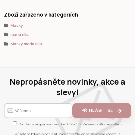
Zboží zařazeno v kategoriích
Masky
maria nila
Masky maria nila
Nepropásněte novinky, akce a
slevy!
PŘIHLÁSIT SE
Souhlasím se
zpracováním osobních údajů
za účelem rozesílky newsletteru.
Můžete se kdykoliv odhlásit. Zasílám vždy jen se slevovým kódem. :)