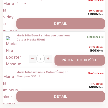
Není skladem
Colour
19 % sleva
1 100 Kč
/
ks
DETAIL
Maria Nila Booster Masque Luminous
Skladem 1 ks
Colour Maska 50 ml
21 % sleva
190 Kč
/
ks
PŘIDAT DO KOŠÍKU
Maria Nila Luminous Colour Šampon
Není skladem
Shampoo 350 ml
11 % sleva
600 Kč
/
ks
DETAIL