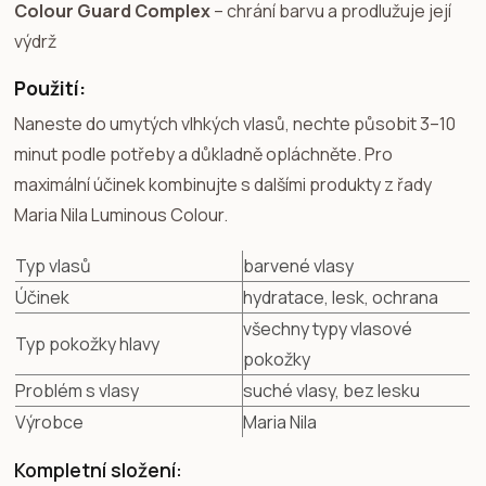
Colour Guard Complex
– chrání barvu a prodlužuje její
výdrž
Použití:
Naneste do umytých vlhkých vlasů, nechte působit 3–10
minut podle potřeby a důkladně opláchněte. Pro
maximální účinek kombinujte s dalšími produkty z řady
Maria Nila Luminous Colour.
Typ vlasů
barvené vlasy
Účinek
hydratace, lesk, ochrana
všechny typy vlasové
Typ pokožky hlavy
pokožky
Problém s vlasy
suché vlasy, bez lesku
Výrobce
Maria Nila
Kompletní složení: