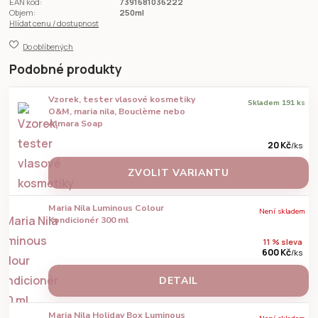
EAN kód:
7391681036222
Objem:
250ml
Hlídat cenu / dostupnost
Do oblíbených
Podobné produkty
Vzorek, tester vlasové kosmetiky
Skladem 191 ks
O&M, maria nila, Bouclème nebo
Almara Soap
20 Kč
/
ks
ZVOLIT VARIANTU
Maria Nila Luminous Colour
Není skladem
Kondicionér 300 ml
11 % sleva
600 Kč
/
ks
DETAIL
Maria Nila Holiday Box Luminous