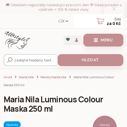
🚚 Odesílám nejpozději následující pracovní den 💬 Ráda poradím s
výběrem ⭐ 100 % lidské vlasy
0
ks
CZK
za
0 Kč
MENU
HLEDAT
Úvod
maria nila
Masky maria nila
Maria Nila Luminous Colour
Maska 250 ml
Maria Nila Luminous Colour
Maska 250 ml
Novinka
720 Kč