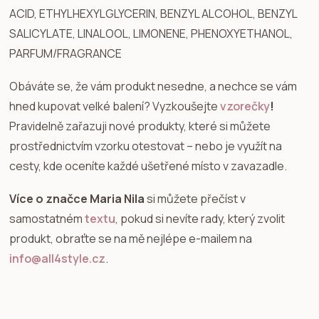
ACID, ETHYLHEXYLGLYCERIN, BENZYL ALCOHOL, BENZYL
SALICYLATE, LINALOOL, LIMONENE, PHENOXYETHANOL,
PARFUM/FRAGRANCE
Obáváte se, že vám produkt nesedne, a nechce se vám
hned kupovat velké balení? Vyzkoušejte
vzorečky
!
Pravidelně zařazuji nové produkty, které si můžete
prostřednictvím vzorku otestovat – nebo je využít na
cesty, kde oceníte každé ušetřené místo v zavazadle.
Více o značce Maria Nila
si můžete přečíst v
samostatném
textu
, pokud si nevíte rady, který zvolit
produkt, obraťte se na mě nejlépe e-mailem na
info@all4style.cz
.