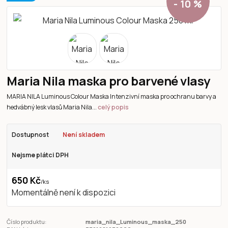
- 10 %
Maria Nila maska pro barvené vlasy
MARIA NILA Luminous Colour Maska Intenzivní maska pro ochranu barvy a
hedvábný lesk vlasů Maria Nila...
celý popis
Dostupnost
Není skladem
Nejsme plátci DPH
650 Kč
/
ks
Momentálně není k dispozici
Číslo produktu:
maria_nila_Luminous_maska_250