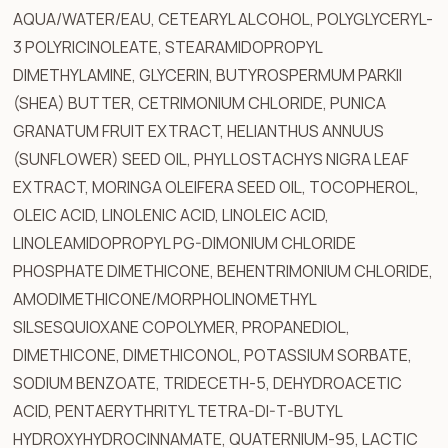
AQUA/WATER/EAU, CETEARYL ALCOHOL, POLYGLYCERYL-
3 POLYRICINOLEATE, STEARAMIDOPROPYL
DIMETHYLAMINE, GLYCERIN, BUTYROSPERMUM PARKII
(SHEA) BUTTER, CETRIMONIUM CHLORIDE, PUNICA
GRANATUM FRUIT EXTRACT, HELIANTHUS ANNUUS
(SUNFLOWER) SEED OIL, PHYLLOSTACHYS NIGRA LEAF
EXTRACT, MORINGA OLEIFERA SEED OIL, TOCOPHEROL,
OLEIC ACID, LINOLENIC ACID, LINOLEIC ACID,
LINOLEAMIDOPROPYL PG-DIMONIUM CHLORIDE
PHOSPHATE DIMETHICONE, BEHENTRIMONIUM CHLORIDE,
AMODIMETHICONE/MORPHOLINOMETHYL
SILSESQUIOXANE COPOLYMER, PROPANEDIOL,
DIMETHICONE, DIMETHICONOL, POTASSIUM SORBATE,
SODIUM BENZOATE, TRIDECETH-5, DEHYDROACETIC
ACID, PENTAERYTHRITYL TETRA-DI-T-BUTYL
HYDROXYHYDROCINNAMATE, QUATERNIUM-95, LACTIC