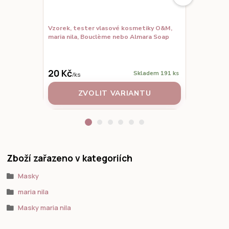
Vzorek, tester vlasové kosmetiky O&M,
Maria Nila G
maria nila, Bouclème nebo Almara Soap
1 352 Kč
1 100 Kč
/
20 Kč
Skladem 191 ks
/
ks
ZVOLIT VARIANTU
PŘID
Zboží zařazeno v kategoriích
Masky
maria nila
Masky maria nila