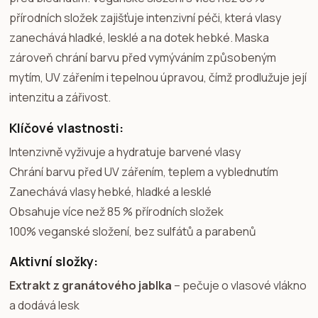
přírodních složek zajišťuje intenzivní péči, která vlasy
zanechává hladké, lesklé a na dotek hebké. Maska
zároveň chrání barvu před vymýváním způsobeným
mytím, UV zářením i tepelnou úpravou, čímž prodlužuje její
intenzitu a zářivost.
Klíčové vlastnosti:
Intenzivně vyživuje a hydratuje barvené vlasy
Chrání barvu před UV zářením, teplem a vyblednutím
Zanechává vlasy hebké, hladké a lesklé
Obsahuje více než 85 % přírodních složek
100% veganské složení, bez sulfátů a parabenů
Aktivní složky:
Extrakt z granátového jablka
– pečuje o vlasové vlákno
a dodává lesk