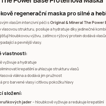
The Power Base Proteinová Maska
kově regenerační maska pro silné a heb
svým vlasům intenzivní péči s
Original & Mineral The Power
 vlasovou strukturu, posiluje a hydratuje díky jedinečné komb
jišťují hloubkovou výživu, zatímco rýžový protein dodává vlas
padající a pevnější vlasy.
é vlastnosti:
ě vyživuje a hydratuje
liminovat krepatění a uhlazuje strukturu vlasů
vlasová vlákna a dodává jim pružnost
 pro barvené vlasy i citlivou pokožku hlavy
í složení:
meruňkových jader
– hloubkově vyživuje a redukuje krepatění