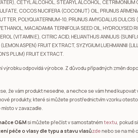
ATER), CETYL ALCOHOL, STEARYL ALCOHOL, CETRIMONIUM
LFATE, COCOS NUCIFERA (COCONUT) OIL, PRUNUS ARMENIA
BUTTER, POLYQUATERNIUM-10, PRUNUS AMYGDALUS DULCIS 
ETHANOL, MACADAMIA TERNIFOLIA SEED OIL, HYDROLYSED RI
ROL (VITAMIN E), CITRIC ACID, HELIANTHUS ANNUUS (SUNF
(LEMON ASPEN) FRUIT EXTRACT, SYZYGIUM LUEHMANNII (LILL
ON'S PLUM) FRUIT EXTRACT.
ní výrobku odpovídá výrobce. Z důvodu případných změn dopor
se, že vám produkt nesedne, a nechce se vám hned kupovat 
 nové produkty, které si můžete prostřednictvím vzorku otestov
 místo v zavazadle.
značce O&M
si můžete přečíst v samostatném
textu
, pokud s
ní péče o vlasy dle typu a stavu vlasů
zde
nebo se na mě o