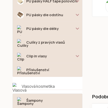
PU pásky HALF tape poloviční
PU pásky dle odstínu
PU pásky dle délky
Culíky z pravých vlasů
Clip in vlasy
Příslušenství
Vlasová kosmetika
Podob
Šampony