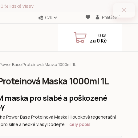
0 % lidské vlasy
Přihlášení
CZK
0
ks
za
0 Kč
 Power Base Proteinová Maska 1000ml 1L
 Proteinová Maska 1000ml 1L
 maska pro slabé a poškozené
sy
he Power Base Proteinová Maska Hloubkově regenerační
pro silné a hebké vlasy Dodejte ...
celý popis