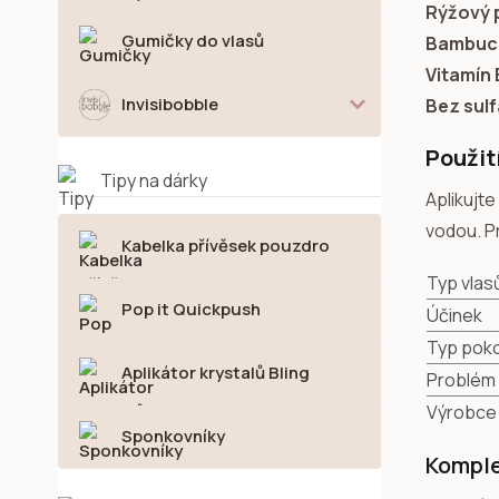
Rýžový 
Gumičky do vlasů
Bambuc
Vitamín 
Invisibobble
Bez sulf
Použit
Tipy na dárky
Aplikujte
vodou. P
Kabelka přívěsek pouzdro
Typ vlas
Pop it Quickpush
Účinek
Typ poko
Aplikátor krystalů Bling
Problém 
Výrobce
Sponkovníky
Komple