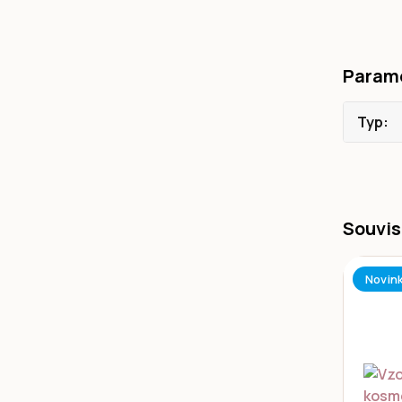
Param
Typ
Souvis
Novin