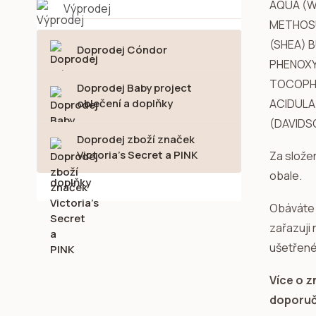
AQUA (W
Výprodej
METHOSU
(SHEA) 
Doprodej Cóndor
PHENOXY
TOCOPHE
Doprodej Baby project
oblečení a doplňky
ACIDULA 
(DAVIDS
Doprodej zboží značek
Victoria's Secret a PINK
Za slože
obale.
Obáváte 
zařazuji
ušetřené
Více o 
doporuče