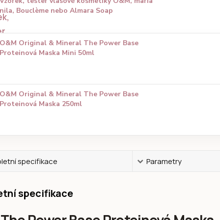
Vzorek, tester vlasové kosmetiky O&M, maria
nila, Bouclème nebo Almara Soap
O&M Original & Mineral The Power Base
Proteinová Maska Mini 50ml
O&M Original & Mineral The Power Base
Proteinová Maska 250ml
etní specifikace
Parametry
tní specifikace