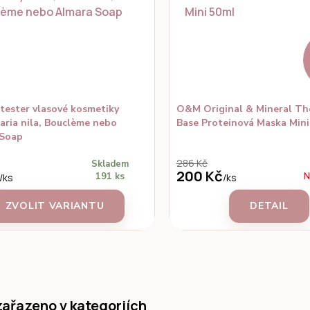
 tester vlasové kosmetiky
O&M Original & Mineral Th
ria nila, Bouclème nebo
Base Proteinová Maska Mini
 Soap
286 Kč
Skladem
200 Kč
191 ks
N
/
ks
/
ks
ZVOLIT VARIANTU
DETAIL
zařazeno v kategoriích