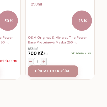
- 30 %
- 16 %
e Power
O&M Original & Mineral The Power
 50ml
Base Proteinová Maska 250ml
838 Kč
700 Kč
Skladem 2 ks
/
ks
ení skladem
PŘIDAT DO KOŠÍKU