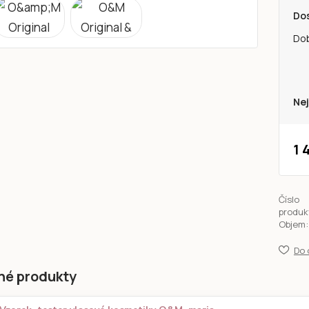
Do
Do
Nej
1 
Číslo
produk
Objem:
Do 
né produkty