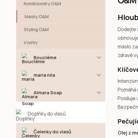
O&M 
Kondicionéry O&M
Hloub
Masky O&M
Dodejte 
Styling O&M
obnovuje
Vzorky
máslo za
zdravě vy
Bouclème
Klíčov
maria nila
Intenzivn
Pomáhá e
Almara Soap
Posiluje 
Bezpečná
Doplňky do vlasů
Pečujíc
Čelenky do vlasů
Olej z 