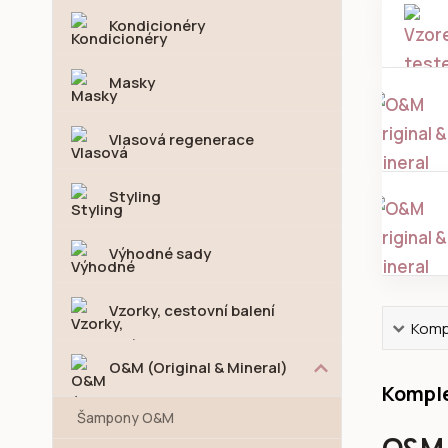
Kondicionéry
Masky
Vlasová regenerace
Styling
Výhodné sady
Vzorky, cestovní balení
Kompl
O&M (Original & Mineral)
Komple
Šampony O&M