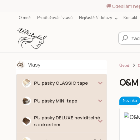
🚚 Odesílám nej
O mně
Prodlužování vlasů
Nejčastější dotazy
Kontakt
Vlasy
Úvod
O
O&M 
PU pásky CLASSIC tape
PU pásky MINI tape
Novinka
PU pásky DELUXE neviditelné
s odrostem