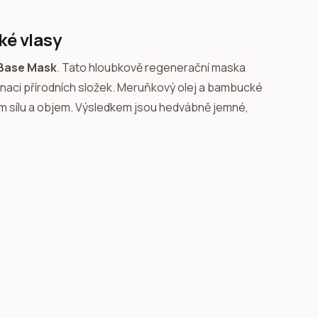
ké vlasy
 Base Mask
. Tato hloubkově regenerační maska
inaci přírodních složek. Meruňkový olej a bambucké
ům sílu a objem. Výsledkem jsou hedvábně jemné,