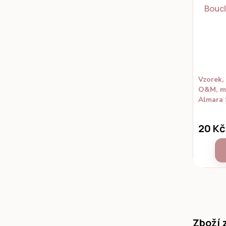
Vzorek,
O&M, ma
Almara
20 Kč
Zboží 