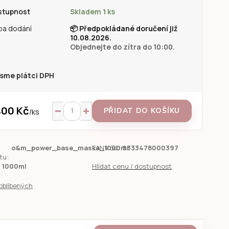
stupnost
Skladem 1 ks
ba dodání
📦
Předpokládané doručení již
10.08.2026.
Objednejte do zítra do 10:00.
sme plátci DPH
400 Kč
PŘIDAT DO KOŠÍKU
/
ks
o&m_power_base_maska_1000ml
EAN kód:
9333478000397
tu:
1000ml
Hlídat cenu / dostupnost
oblíbených