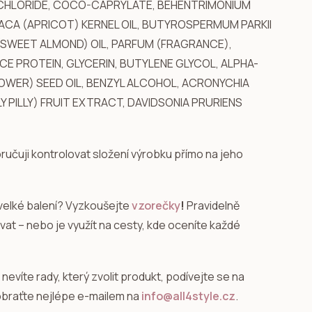
 CHLORIDE, COCO-CAPRYLATE, BEHENTRIMONIUM
CA (APRICOT) KERNEL OIL, BUTYROSPERMUM PARKII
(SWEET ALMOND) OIL, PARFUM (FRAGRANCE),
CE PROTEIN, GLYCERIN, BUTYLENE GLYCOL, ALPHA-
LOWER) SEED OIL, BENZYL ALCOHOL, ACRONYCHIA
Y PILLY) FRUIT EXTRACT, DAVIDSONIA PRURIENS
učuji kontrolovat složení výrobku přímo na jeho
velké balení? Vyzkoušejte
vzorečky
!
Pravidelně
at – nebo je využít na cesty, kde oceníte každé
i nevíte rady, který zvolit produkt, podívejte se na
braťte nejlépe e-mailem na
info@all4style.cz
.