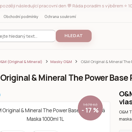
později následující pracovní den 💬 Ráda poradím s výběrem ⭐ 10
Obchodní podmínky
Ochrana soukromí
HLEDAT
&M (Original & Mineral)
Masky O&M
O&M Original & Mineral The
Original & Mineral The Power Base
O&M
vla
1 678 Kč
- 17 %
O&M T
maska 