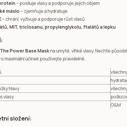
protein
– posiluje vlasy a podporuje jejich objem
ké máslo
– zjemňuje a hydratuje
E
– chrání, vyživuje a podporuje růst vlasů
átů, MIT, triclosanu, propylenglykolu, ftalátů a lepku
í:
The Power Base Mask
na umyté, vlhké vlasy. Nechte působi
ro maximální účinek používejte pravidelně.
ů
všechny
hydrata
žky hlavy
všechny
s vlasy
poškoze
O&M
tní složení: