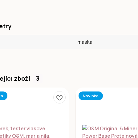
etry
maska
ející zboží
3
ka
Novinka