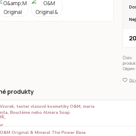
Do
Nej
20
Číslo
produk
Objem:
Do 
né produkty
Vzorek, tester vlasové kosmetiky O&M, maria
nila, Bouclème nebo Almara Soap
O&M Original & Mineral The Power Base