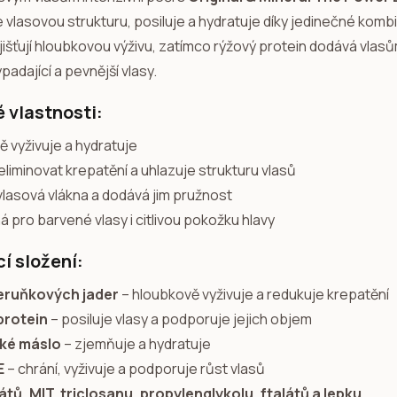
 vlasovou strukturu, posiluje a hydratuje díky jedinečné komb
jišťují hloubkovou výživu, zatímco rýžový protein dodává vlas
padající a pevnější vlasy.
é vlastnosti:
ě vyživuje a hydratuje
liminovat krepatění a uhlazuje strukturu vlasů
vlasová vlákna a dodává jim pružnost
 pro barvené vlasy i citlivou pokožku hlavy
í složení:
meruňkových jader
– hloubkově vyživuje a redukuje krepatění
protein
– posiluje vlasy a podporuje jejich objem
ké máslo
– zjemňuje a hydratuje
E
– chrání, vyživuje a podporuje růst vlasů
átů, MIT, triclosanu, propylenglykolu, ftalátů a lepku