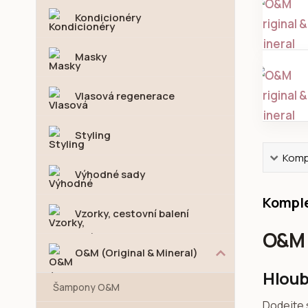
Kondicionéry
Masky
Vlasová regenerace
Styling
Kompl
Výhodné sady
Komple
Vzorky, cestovní balení
O&M 
O&M (Original & Mineral)
Hloub
Šampony O&M
Dodejte 