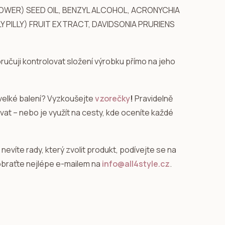
LOWER) SEED OIL, BENZYL ALCOHOL, ACRONYCHIA
Y PILLY) FRUIT EXTRACT, DAVIDSONIA PRURIENS
učuji kontrolovat složení výrobku přímo na jeho
velké balení? Vyzkoušejte
vzorečky
!
Pravidelně
at – nebo je využít na cesty, kde oceníte každé
i nevíte rady, který zvolit produkt, podívejte se na
braťte nejlépe e-mailem na
info@all4style.cz
.