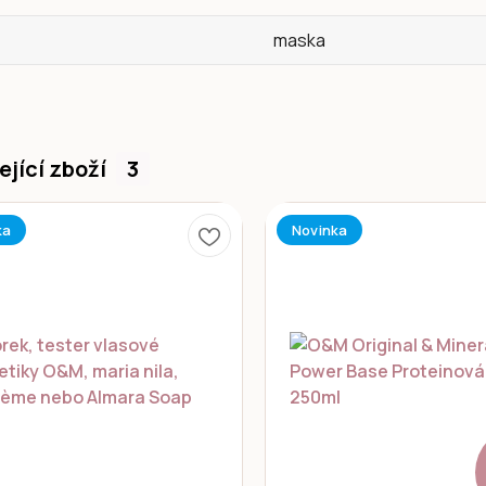
maska
ející zboží
3
ka
Novinka