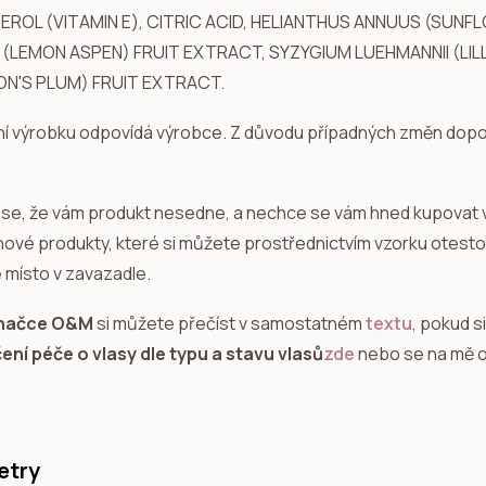
ROL (VITAMIN E), CITRIC ACID, HELIANTHUS ANNUUS (SUNF
(LEMON ASPEN) FRUIT EXTRACT, SYZYGIUM LUEHMANNII (LILL
ON'S PLUM) FRUIT EXTRACT.
ní výrobku odpovídá výrobce. Z důvodu případných změn dopor
se, že vám produkt nesedne, a nechce se vám hned kupovat 
 nové produkty, které si můžete prostřednictvím vzorku otestov
 místo v zavazadle.
značce O&M
si můžete přečíst v samostatném
textu
, pokud s
ní péče o vlasy dle typu a stavu vlasů
zde
nebo se na mě o
etry