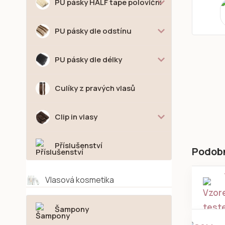
PU pásky HALF tape poloviční
PU pásky dle odstínu
PU pásky dle délky
Culíky z pravých vlasů
Clip in vlasy
Příslušenství
Podob
Vlasová kosmetika
Šampony