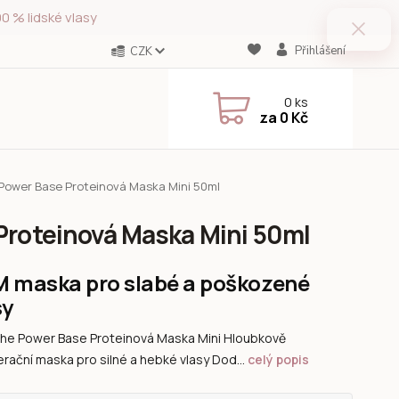
0 % lidské vlasy
Přihlášení
CZK
0
ks
za
0 Kč
 Power Base Proteinová Maska Mini 50ml
Proteinová Maska Mini 50ml
 maska pro slabé a poškozené
sy
e Power Base Proteinová Maska Mini Hloubkově
rační maska pro silné a hebké vlasy Dod...
celý popis