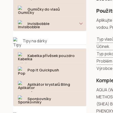
Gumičky do vlasů
Použit
Aplikujte
Invisibobble
vodou. P
Typ vlas
Tipy na dárky
Účinek
Typ poko
Kabelka přívěsek pouzdro
Problém 
Výrobce
Pop it Quickpush
Komple
Aplikátor krystalů Bling
AQUA (W
METHOSU
Sponkovníky
(SHEA) 
PHENOXY