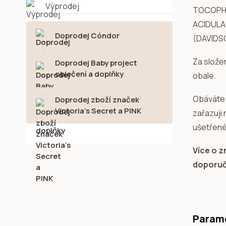
Výprodej
TOCOPHE
ACIDULA 
Doprodej Cóndor
(DAVIDS
Za slože
Doprodej Baby project
oblečení a doplňky
obale.
Obáváte 
Doprodej zboží značek
Victoria's Secret a PINK
zařazuji
ušetřené
Více o 
doporuče
Param