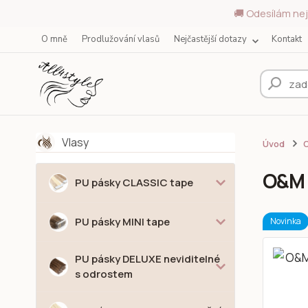
🚚 Odesílám nej
O mně
Prodlužování vlasů
Nejčastější dotazy
Kontakt
Vlasy
Úvod
O
O&M 
PU pásky CLASSIC tape
PU pásky MINI tape
Novinka
PU pásky DELUXE neviditelné
s odrostem