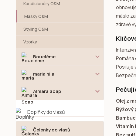
Kondicionéry O&M
obnovuje
máslo za
Masky O&M
zdravě vy
Styling O&M
Klíčov
Vzorky
Intenzivn
Bouclème
Pomáhá e
Posiluje 
maria nila
Bezpečná
Pečujíc
Almara Soap
Olej z 
Rýžový 
Doplňky do vlasů
Bambuc
Vitamín 
Čelenky do vlasů
Bez sulf