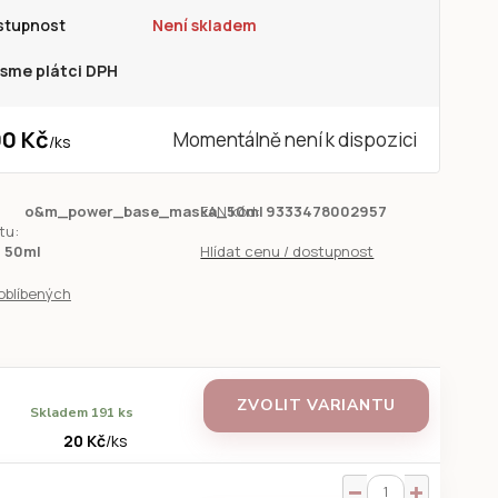
stupnost
Není skladem
sme plátci DPH
0 Kč
Momentálně není k dispozici
/
ks
o&m_power_base_maska_50ml
EAN kód:
9333478002957
tu:
50ml
Hlídat cenu / dostupnost
oblíbených
ZVOLIT VARIANTU
Skladem 191 ks
20 Kč
/
ks