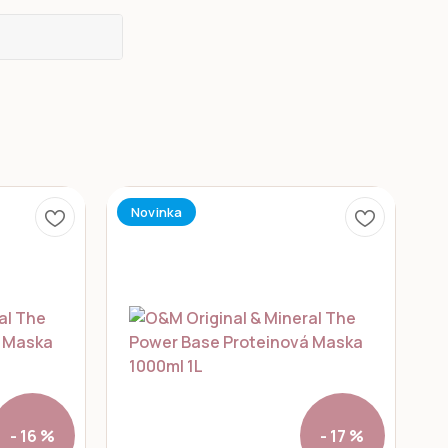
Novinka
- 16 %
- 17 %