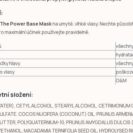
í:
The Power Base Mask
na umyté, vlhké vlasy. Nechte působi
ro maximální účinek používejte pravidelně.
ů
všechny
hydrata
žky hlavy
všechny
s vlasy
poškoze
O&M
tní složení:
ATER), CETYL ALCOHOL, STEARYL ALCOHOL, CETRIMONIUM
LFATE, COCOS NUCIFERA (COCONUT) OIL, PRUNUS ARMENIA
BUTTER, POLYQUATERNIUM-10, PRUNUS AMYGDALUS DULCIS 
ETHANOL, MACADAMIA TERNIFOLIA SEED OIL, HYDROLYSED RI