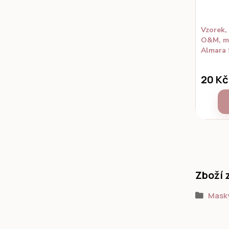
Vzorek,
O&M, ma
Almara
20 Kč
Zboží 
Mask