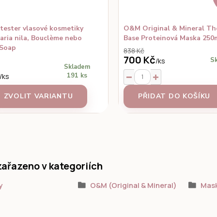
 tester vlasové kosmetiky
O&M Original & Mineral Th
ria nila, Bouclème nebo
Base Proteinová Maska 250
 Soap
838 Kč
700 Kč
Sk
/
ks
Skladem
191 ks
/
ks
ZVOLIT VARIANTU
PŘIDAT DO KOŠÍKU
zařazeno v kategoriích
y
O&M (Original & Mineral)
Mas