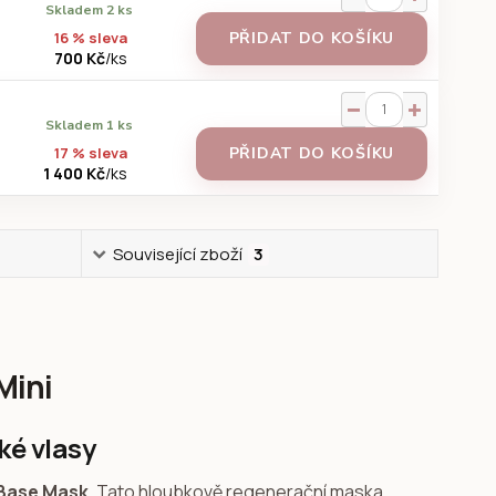
Skladem 2 ks
16 % sleva
PŘIDAT DO KOŠÍKU
700 Kč
/
ks
Skladem 1 ks
17 % sleva
PŘIDAT DO KOŠÍKU
1 400 Kč
/
ks
Související zboží
3
Mini
ké vlasy
 Base Mask
. Tato hloubkově regenerační maska