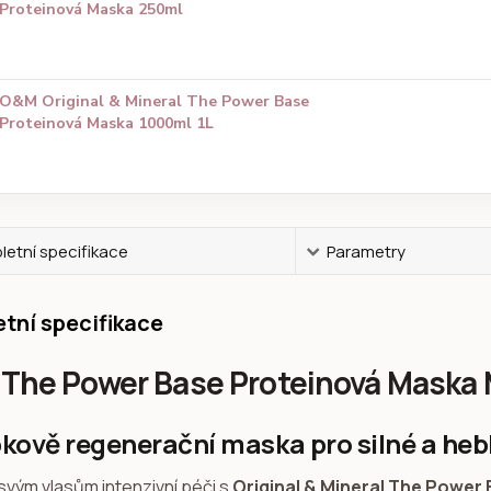
Proteinová Maska 250ml
O&M Original & Mineral The Power Base
Proteinová Maska 1000ml 1L
etní specifikace
Parametry
tní specifikace
The Power Base Proteinová Maska 
kově regenerační maska pro silné a heb
svým vlasům intenzivní péči s
Original & Mineral The Power