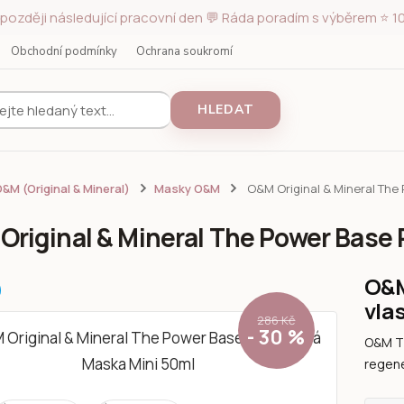
později následující pracovní den 💬 Ráda poradím s výběrem ⭐ 10
Obchodní podmínky
Ochrana soukromí
HLEDAT
&M (Original & Mineral)
Masky O&M
O&M Original & Mineral The
Original & Mineral The Power Base 
O&M
vla
286 Kč
- 30 %
O&M Th
regene