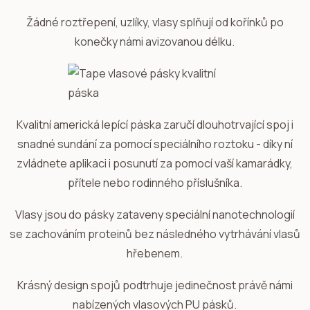
Žádné roztřepení, uzlíky, vlasy splňují od kořínků po
konečky námi avizovanou délku.
Kvalitní americká lepící páska zaručí dlouhotrvající spoj i
snadné sundání za pomocí speciálního roztoku - díky ní
zvládnete aplikaci i posunutí za pomocí vaší kamarádky,
přítele nebo rodinného příslušníka.
Vlasy jsou do pásky zataveny speciální nanotechnologií
se zachováním proteinů bez následného vytrhávání vlasů
hřebenem.
Krásný design spojů podtrhuje jedinečnost právě námi
nabízených vlasových PU pásků.