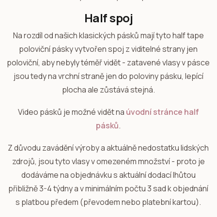
Half spoj
Na rozdíl od našich klasických pásků mají tyto half tape
poloviční pásky vytvořen spoj z viditelné strany jen
poloviční, aby nebyly téměř vidět - zatavené vlasy v pásce
jsou tedy na vrchní straně jen do poloviny pásku, lepící
plocha ale zůstává stejná.
Video pásků je možné vidět na
úvodní stránce half
pásků
.
Z důvodu zavádění výroby a aktuálně nedostatku lidských
zdrojů, jsou tyto vlasy v omezeném množství - proto je
dodáváme na objednávku s aktuální dodací lhůtou
přibližně 3-4 týdny a v minimálním počtu 3 sad k objednání
s platbou předem (převodem nebo platební kartou).