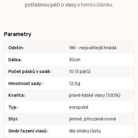
potřebnou péči o vlasy v
tomto článku
.
Parametry
Odstín
18K - nejsvětlejší hnědá
Délka
30cm
Počet pásků v sadě
10 (5 párů)
Hmotnost sady
12,5g
Kvalita
pravé lidské vlasy (100%)
Typ
evropské
Styl
jemné, přirozeně rovné
Směr řazení vlasů
dle směru růstu