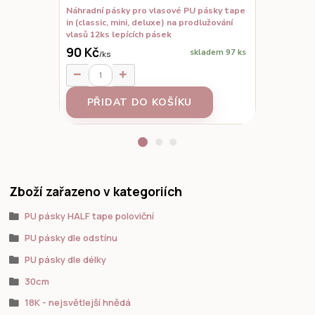
Náhradní pásky pro vlasové PU pásky tape
Kartáč na p
in (classic, mini, deluxe) na prodlužování
vlasů 12ks lepících pásek
90 Kč
150 Kč
skladem 97 ks
/
ks
/
ks
PŘIDAT DO KOŠÍKU
PŘID
Zboží zařazeno v kategoriích
PU pásky HALF tape poloviční
PU pásky dle odstínu
PU pásky dle délky
30cm
18K - nejsvětlejší hnědá