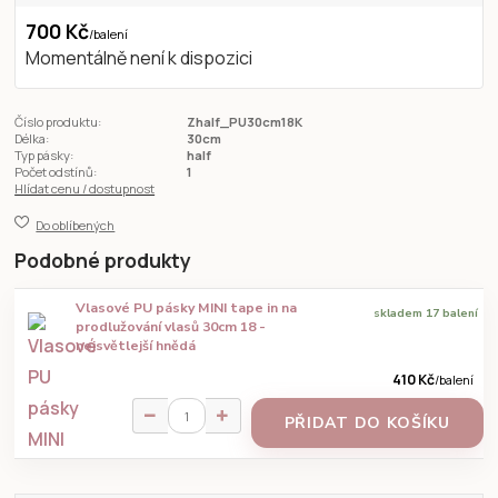
700 Kč
/
balení
Momentálně není k dispozici
Číslo produktu:
Zhalf_PU30cm18K
Délka:
30cm
Typ pásky:
half
Počet odstínů:
1
Hlídat cenu / dostupnost
Do oblíbených
Podobné produkty
Vlasové PU pásky MINI tape in na
skladem 17 balení
prodlužování vlasů 30cm 18 -
nejsvětlejší hnědá
410 Kč
/
balení
PŘIDAT DO KOŠÍKU