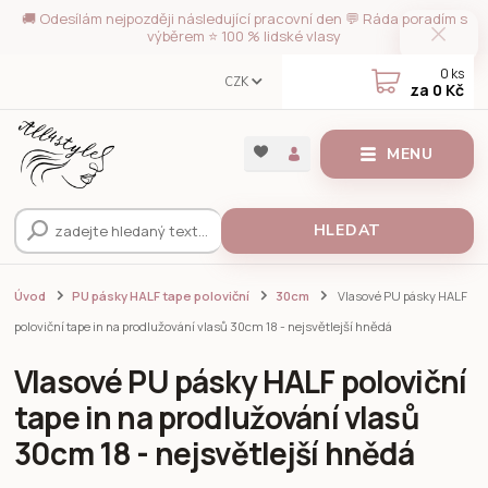
🚚 Odesílám nejpozději následující pracovní den 💬 Ráda poradím s
výběrem ⭐ 100 % lidské vlasy
0
ks
CZK
za
0 Kč
MENU
HLEDAT
Úvod
PU pásky HALF tape poloviční
30cm
Vlasové PU pásky HALF
poloviční tape in na prodlužování vlasů 30cm 18 - nejsvětlejší hnědá
Vlasové PU pásky HALF poloviční
tape in na prodlužování vlasů
30cm 18 - nejsvětlejší hnědá