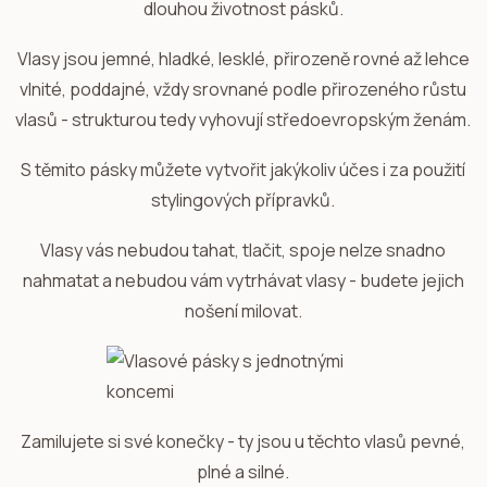
dlouhou životnost pásků.
Vlasy jsou jemné, hladké, lesklé, přirozeně rovné až lehce
vlnité, poddajné, vždy srovnané podle přirozeného růstu
vlasů - strukturou tedy vyhovují středoevropským ženám.
S těmito pásky můžete vytvořit jakýkoliv účes i za použití
stylingových přípravků.
Vlasy vás nebudou tahat, tlačit, spoje nelze snadno
nahmatat a nebudou vám vytrhávat vlasy - budete jejich
nošení milovat.
Zamilujete si své konečky - ty jsou u těchto vlasů pevné,
plné a silné.