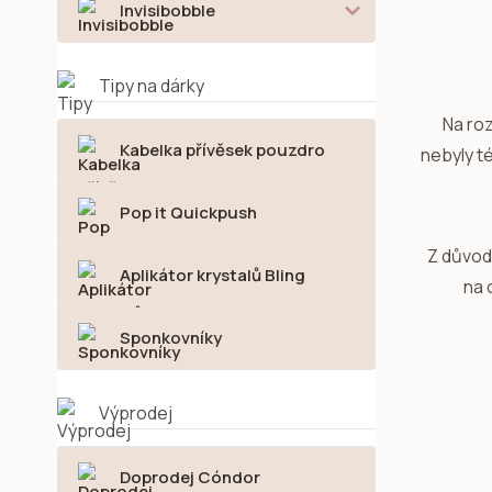
Invisibobble
Tipy na dárky
Na roz
Kabelka přívěsek pouzdro
nebyly té
Pop it Quickpush
Z důvod
Aplikátor krystalů Bling
na 
Sponkovníky
Výprodej
Doprodej Cóndor