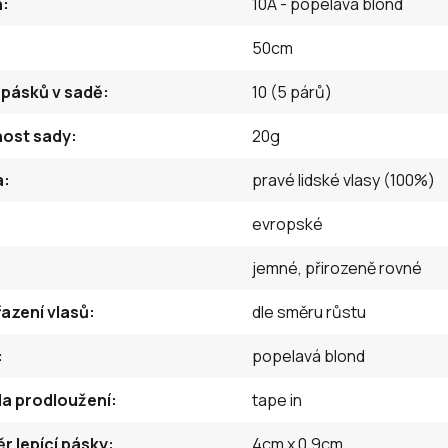
n
10A - popelavá blond
50cm
 pásků v sadě
10 (5 párů)
ost sady
20g
a
pravé lidské vlasy (100%)
evropské
jemné, přirozeně rovné
azení vlasů
dle směru růstu
popelavá blond
a prodloužení
tape in
 lepící pásky
4cm x 0,9cm