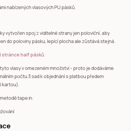
ámi nabízených vlasových PU pásků.
ky vytvořen spoj z viditelné strany jen poloviční, aby
jen do poloviny pásku, lepící plocha ale zůstává stejná.
 stránce half pásků
.
u tyto vlasy v omezeném množství - proto je dodáváme
nimálním počtu 3 sad k objednání s platbou předem
 kartou).
 metodě tape in.
ace