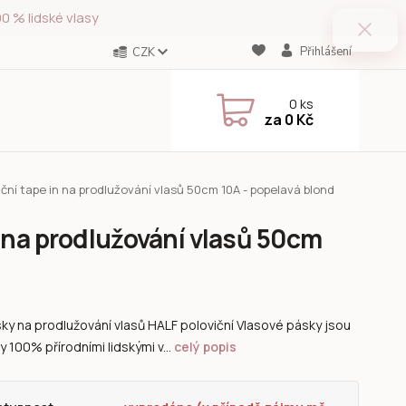
0 % lidské vlasy
Přihlášení
CZK
0
ks
za
0 Kč
ční tape in na prodlužování vlasů 50cm 10A - popelavá blond
 na prodlužování vlasů 50cm
ky na prodlužování vlasů HALF poloviční Vlasové pásky jsou
y 100% přírodními lidskými v...
celý popis