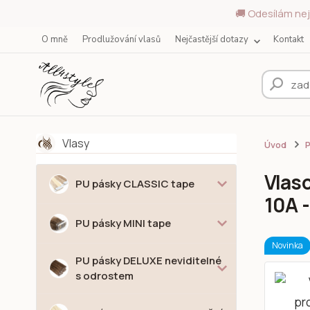
🚚 Odesílám nej
O mně
Prodlužování vlasů
Nejčastější dotazy
Kontakt
Vlasy
Úvod
P
Vlaso
PU pásky CLASSIC tape
10A -
PU pásky MINI tape
Novinka
PU pásky DELUXE neviditelné
s odrostem