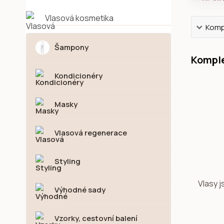
Vlasová kosmetika
Kompl
Šampony
Komple
Kondicionéry
Masky
Vlasová regenerace
Styling
Vlasy j
Výhodné sady
Vzorky, cestovní balení