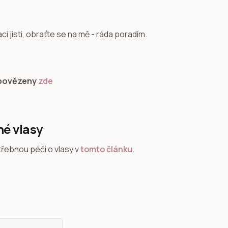
 jisti, obraťte se na mě - ráda poradím.
dpovězeny
zde
né vlasy
třebnou péči o vlasy v
tomto článku
.