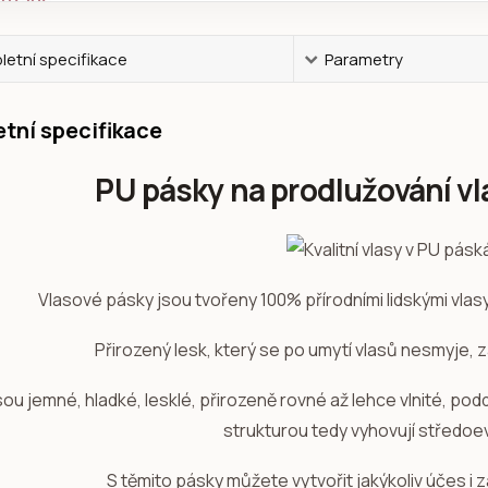
etní specifikace
Parametry
tní specifikace
PU pásky na prodlužování vl
Vlasové pásky jsou tvořeny 100% přírodními lidskými vla
Přirozený lesk, který se po umytí vlasů nesmyje, 
sou jemné, hladké, lesklé, přirozeně rovné až lehce vlnité, po
strukturou tedy vyhovují středo
S těmito pásky můžete vytvořit jakýkoliv účes i z