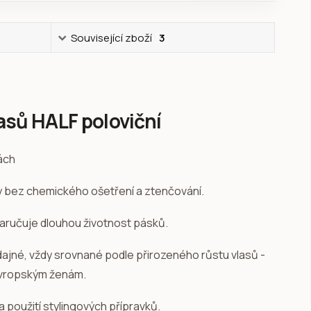
Související zboží
3
asů HALF poloviční
sy bez chemického ošetření a ztenčování.
zaručuje dlouhou životnost pásků.
ddajné, vždy srovnané podle přirozeného růstu vlasů -
evropským ženám.
a použití stylingových přípravků.