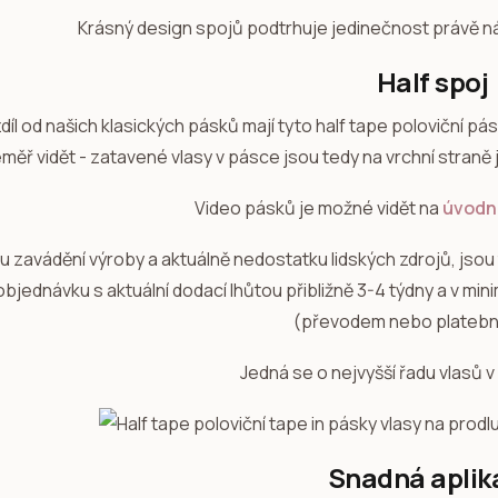
Krásný design spojů podtrhuje jedinečnost právě n
Half spoj
díl od našich klasických pásků mají tyto half tape poloviční pás
měř vidět - zatavené vlasy v pásce jsou tedy na vrchní straně 
Video pásků je možné vidět na
úvodní
u zavádění výroby a aktuálně nedostatku lidských zdrojů, jso
objednávku s aktuální dodací lhůtou přibližně 3-4 týdny a v mi
(převodem nebo platební
Jedná se o nejvyšší řadu vlasů v
Snadná aplik