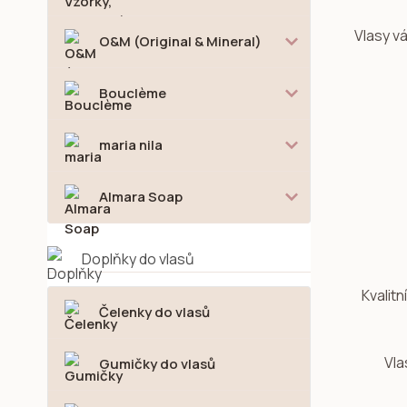
Vlasy v
O&M (Original & Mineral)
Bouclème
maria nila
Almara Soap
Doplňky do vlasů
Kvalitn
Čelenky do vlasů
Vla
Gumičky do vlasů