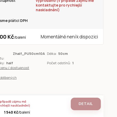
stupnost
vyprodáno (v případě zájmu mě
kontaktujte pro rychlejší
naskladnění)
sme plátci DPH
100 Kč
Momentálně není k dispozici
/
balení
Zhalf_PU50cm10A
Délka:
50cm
tu:
sky:
half
Počet odstínů:
1
 cenu / dostupnost
oblíbených
 případě zájmu mě
DETAIL
ychlejší naskladnění)
1 540 Kč
/
balení