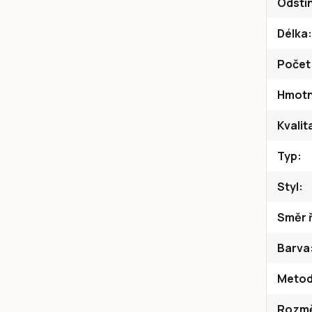
Odstí
Délka
Počet
Hmotn
Kvalit
Typ
Styl
Směr ř
Barva
Metod
Rozměr