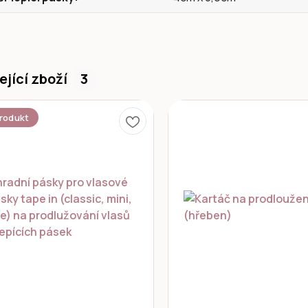
ející zboží
3
rodukt