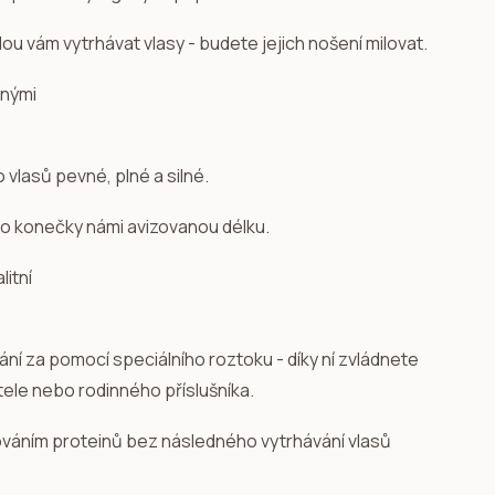
u vám vytrhávat vlasy - budete jejich nošení milovat.
o vlasů pevné, plné a silné.
 po konečky námi avizovanou délku.
dání za pomocí speciálního roztoku - díky ní zvládnete
ítele nebo rodinného příslušníka.
ováním proteinů bez následného vytrhávání vlasů