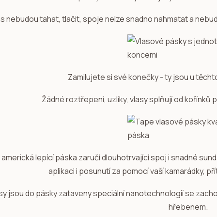
ás nebudou tahat, tlačit, spoje nelze snadno nahmatat a nebudo
Zamilujete si své konečky - ty jsou u těcht
Žádné roztřepení, uzlíky, vlasy splňují od kořínků
í americká lepící páska zaručí dlouhotrvající spoj i snadné sun
aplikaci i posunutí za pomocí vaší kamarádky, př
sy jsou do pásky zataveny speciální nanotechnologií se zach
hřebenem.