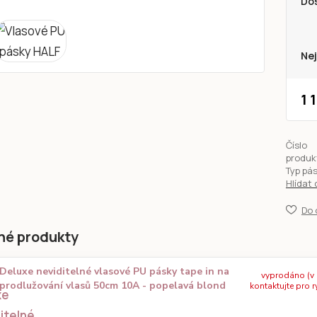
Do
Nej
1 
Číslo
produk
Typ pá
Hlídat
Do 
né produkty
Deluxe neviditelné vlasové PU pásky tape in na
vyprodáno (v
prodlužování vlasů 50cm 10A - popelavá blond
kontaktujte pro r