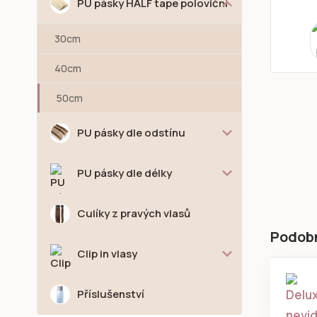
PU pásky HALF tape poloviční
30cm
40cm
50cm
PU pásky dle odstínu
PU pásky dle délky
Culíky z pravých vlasů
Podob
Clip in vlasy
Příslušenství