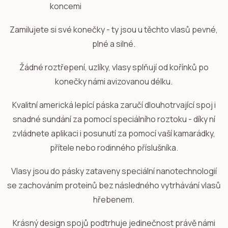
Zamilujete si své konečky - ty jsou u těchto vlasů pevné,
plné a silné.
Žádné roztřepení, uzlíky, vlasy splňují od kořínků po
konečky námi avizovanou délku.
Kvalitní americká lepící páska zaručí dlouhotrvající spoj i
snadné sundání za pomocí speciálního roztoku - díky ní
zvládnete aplikaci i posunutí za pomocí vaší kamarádky,
přítele nebo rodinného příslušníka.
Vlasy jsou do pásky zataveny speciální nanotechnologií
se zachováním proteinů bez následného vytrhávání vlasů
hřebenem.
Krásný design spojů podtrhuje jedinečnost právě námi