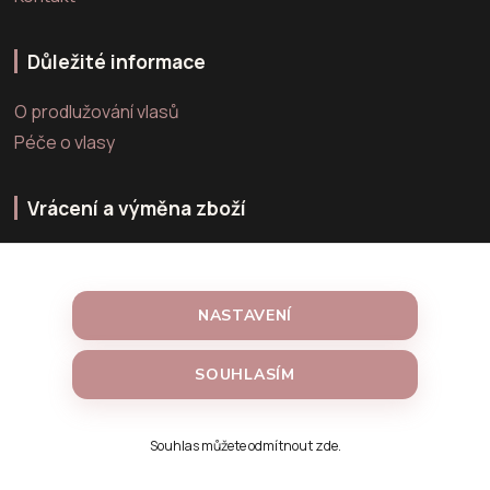
Důležité informace
O prodlužování vlasů
Péče o vlasy
Vrácení a výměna zboží
Výměna zboží
Vrácení zboží
NASTAVENÍ
Reklamace zboží
SOUHLASÍM
Vytvořeno na
Souhlas můžete odmítnout
zde
.
Eshop-rychle.cz