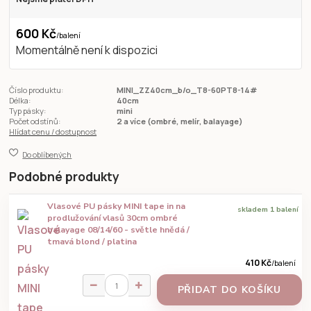
600 Kč
/
balení
Momentálně není k dispozici
Číslo produktu:
MINI_ZZ40cm_b/o_T8-60PT8-14#
Délka:
40cm
Typ pásky:
mini
Počet odstínů:
2 a více (ombré, melír, balayage)
Hlídat cenu / dostupnost
Do oblíbených
Podobné produkty
Vlasové PU pásky MINI tape in na
skladem 1 balení
prodlužování vlasů 30cm ombré
balayage 08/14/60 - světle hnědá /
tmavá blond / platina
410 Kč
/
balení
PŘIDAT DO KOŠÍKU