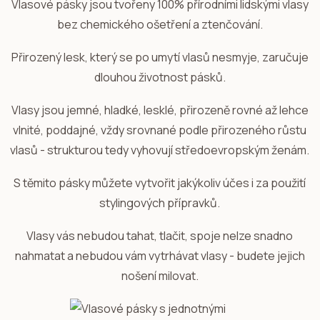
Vlasové pásky jsou tvořeny 100% přírodními lidskými vlasy
bez chemického ošetření a ztenčování.
Přirozený lesk, který se po umytí vlasů nesmyje, zaručuje
dlouhou životnost pásků.
Vlasy jsou jemné, hladké, lesklé, přirozeně rovné až lehce
vlnité, poddajné, vždy srovnané podle přirozeného růstu
vlasů - strukturou tedy vyhovují středoevropským ženám.
S těmito pásky můžete vytvořit jakýkoliv účes i za použití
stylingových přípravků.
Vlasy vás nebudou tahat, tlačit, spoje nelze snadno
nahmatat a nebudou vám vytrhávat vlasy - budete jejich
nošení milovat.