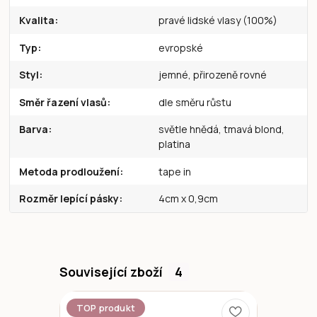
Kvalita
pravé lidské vlasy (100%)
Typ
evropské
Styl
jemné, přirozeně rovné
Směr řazení vlasů
dle směru růstu
Barva
světle hnědá, tmavá blond,
platina
Metoda prodloužení
tape in
Rozměr lepící pásky
4cm x 0,9cm
Související zboží
4
TOP produkt
Novinka