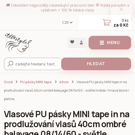
🚚 Odesílám nejpozději následující pracovní den 💬 Ráda poradím s
výběrem ⭐ 100 % lidské vlasy
0
ks
CZK
za
0 Kč
MENU
HLEDAT
Úvod
PU pásky MINI tape
40cm
Vlasové PU pásky MINI tape in na
prodlužování vlasů 40cm ombré balayage 08/14/60 - světle hnědá / tmavá blond /
platina
Vlasové PU pásky MINI tape in na
prodlužování vlasů 40cm ombré
balayage 08/14/60 - světle