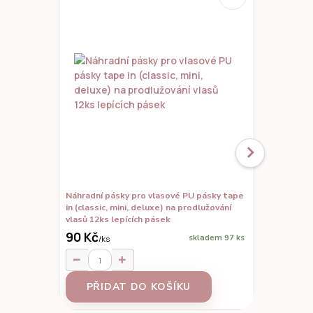
Náhradní pásky pro vlasové PU pásky tape
Set vzorků,
in (classic, mini, deluxe) na prodlužování
prodloužené
vlasů 12ks lepících pásek
90 Kč
skladem 97 ks
/
ks
95 Kč
/
ks
PŘIDAT DO KOŠÍKU
Z