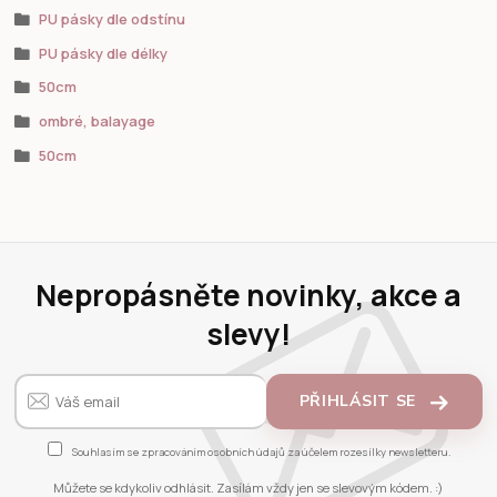
PU pásky dle odstínu
PU pásky dle délky
50cm
ombré, balayage
50cm
Nepropásněte novinky, akce a
slevy!
PŘIHLÁSIT SE
Souhlasím se
zpracováním osobních údajů
za účelem rozesílky newsletteru.
Můžete se kdykoliv odhlásit. Zasílám vždy jen se slevovým kódem. :)