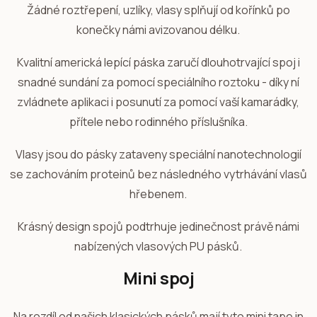
Žádné roztřepení, uzlíky, vlasy splňují od kořínků po
konečky námi avizovanou délku.
Kvalitní americká lepící páska zaručí dlouhotrvající spoj i
snadné sundání za pomocí speciálního roztoku - díky ní
zvládnete aplikaci i posunutí za pomocí vaší kamarádky,
přítele nebo rodinného příslušníka.
Vlasy jsou do pásky zataveny speciální nanotechnologií
se zachováním proteinů bez následného vytrhávání vlasů
hřebenem.
Krásný design spojů podtrhuje jedinečnost právě námi
nabízených vlasových PU pásků.
Mini spoj
Na rozdíl od našich klasických pásků mají tyto mini tape in