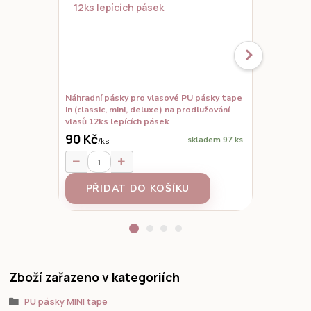
Náhradní pásky pro vlasové PU pásky tape
Set vzorků,
in (classic, mini, deluxe) na prodlužování
prodloužené
vlasů 12ks lepících pásek
90 Kč
skladem 97 ks
/
ks
95 Kč
/
ks
PŘIDAT DO KOŠÍKU
Z
Zboží zařazeno v kategoriích
PU pásky MINI tape