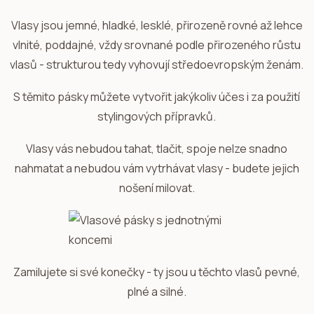
Vlasy jsou jemné, hladké, lesklé, přirozeně rovné až lehce
vlnité, poddajné, vždy srovnané podle přirozeného růstu
vlasů - strukturou tedy vyhovují středoevropským ženám.
S těmito pásky můžete vytvořit jakýkoliv účes i za použití
stylingových přípravků.
Vlasy vás nebudou tahat, tlačit, spoje nelze snadno
nahmatat a nebudou vám vytrhávat vlasy - budete jejich
nošení milovat.
Zamilujete si své konečky - ty jsou u těchto vlasů pevné,
plné a silné.