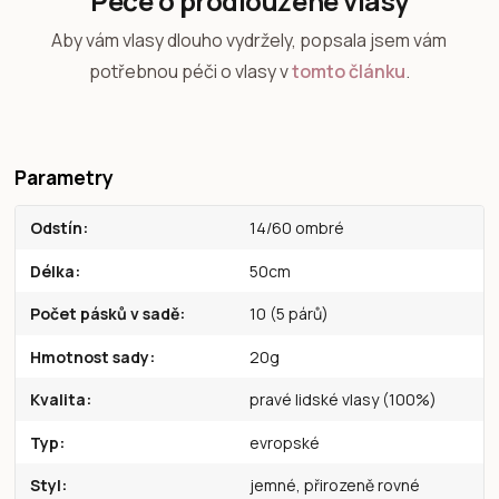
Péče o prodloužené vlasy
Aby vám vlasy dlouho vydržely, popsala jsem vám
potřebnou péči o vlasy v
tomto článku
.
Parametry
Odstín
14/60 ombré
Délka
50cm
Počet pásků v sadě
10 (5 párů)
Hmotnost sady
20g
Kvalita
pravé lidské vlasy (100%)
Typ
evropské
Styl
jemné, přirozeně rovné