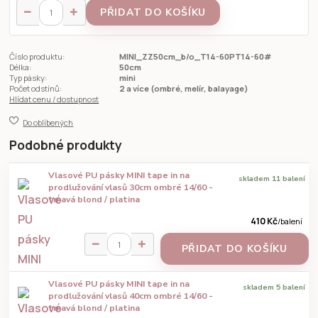
PŘIDAT DO KOŠÍKU
Číslo produktu:
MINI_ZZ50cm_b/o_T14-60PT14-60#
Délka:
50cm
Typ pásky:
mini
Počet odstínů:
2 a více (ombré, melír, balayage)
Hlídat cenu / dostupnost
Do oblíbených
Podobné produkty
Vlasové PU pásky MINI tape in na
skladem 11 balení
prodlužování vlasů 30cm ombré 14/60 -
tmavá blond / platina
410 Kč
/
balení
PŘIDAT DO KOŠÍKU
Vlasové PU pásky MINI tape in na
skladem 5 balení
prodlužování vlasů 40cm ombré 14/60 -
tmavá blond / platina