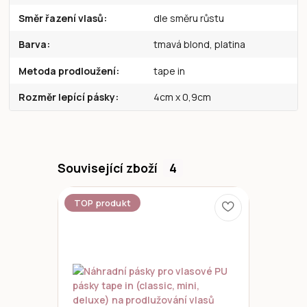
Směr řazení vlasů
dle směru růstu
Barva
tmavá blond, platina
Metoda prodloužení
tape in
Rozměr lepící pásky
4cm x 0,9cm
Související zboží
4
TOP produkt
Novinka