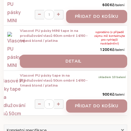
600 Kč
/
balení
PŘIDAT DO KOŠÍKU
Vlasové PU pásky MINI tape in na
vyprodáno (v případě
prodlužování vlasů 60cm ombré 14/60 -
zájmu mě kontaktujte
pro rychlejší
tmavá blond / platina
naskladnění)
1 200 Kč
/
balení
DETAIL
Vlasové PU pásky tape in na
skladem 10 balení
prodlužování vlasů 50cm ombré 14/60 -
tmavá blond / platina
900 Kč
/
balení
PŘIDAT DO KOŠÍKU
Kompletní specifikace