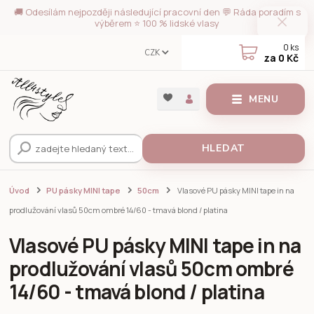
🚚 Odesílám nejpozději následující pracovní den 💬 Ráda poradím s
výběrem ⭐ 100 % lidské vlasy
0
ks
CZK
za
0 Kč
MENU
HLEDAT
Úvod
PU pásky MINI tape
50cm
Vlasové PU pásky MINI tape in na
prodlužování vlasů 50cm ombré 14/60 - tmavá blond / platina
Vlasové PU pásky MINI tape in na
prodlužování vlasů 50cm ombré
14/60 - tmavá blond / platina