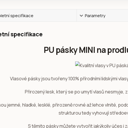
etní specifikace
Parametry
tní specifikace
PU pásky MINI na prodl
Vlasové pásky jsou tvořeny 100% přírodními lidskými vla
Přirozený lesk, který se po umytí vlasů nesmyje, 
sou jemné, hladké, lesklé, přirozeně rovné až lehce vlnité, po
strukturou tedy vyhovují středo
S těmito pásky můžete vytvořit jakýkoliv účes i z