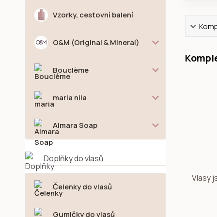
Vzorky, cestovní balení
Kompl
O&M (Original & Mineral)
Komple
Bouclème
maria nila
Almara Soap
Doplňky do vlasů
Vlasy j
Čelenky do vlasů
Gumičky do vlasů