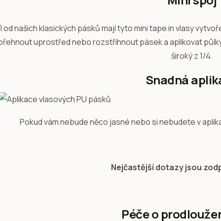
l od našich klasických pásků mají tyto mini tape in vlasy vytvo
 přehnout uprostřed nebo rozstřihnout pásek a aplikovat půl
široký z 1/4.
Snadná aplik
Pokud vám nebude něco jasné nebo si nebudete v aplikaci
Nejčastější dotazy jsou zo
Péče o prodlouže