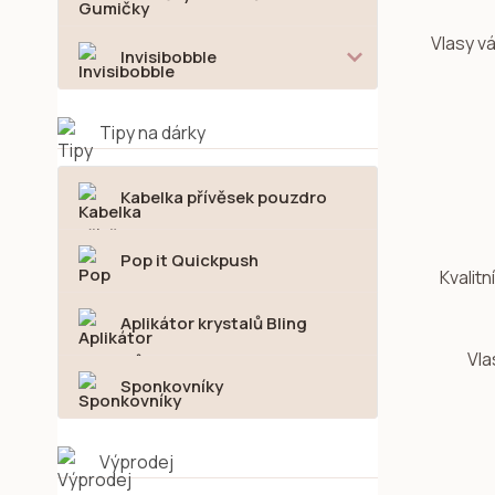
Vlasy v
Invisibobble
Tipy na dárky
Kabelka přívěsek pouzdro
Pop it Quickpush
Kvalitn
Aplikátor krystalů Bling
Vla
Sponkovníky
Výprodej