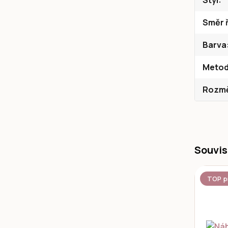
Styl
Směr ř
Barva
Metod
Rozměr
Souvis
TOP p