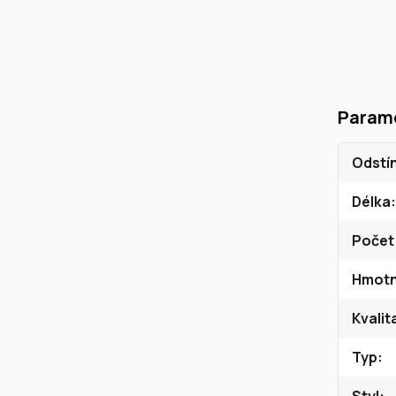
Param
Odstí
Délka
Počet
Hmotn
Kvalit
Typ