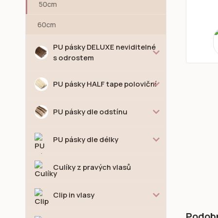
50cm
60cm
PU pásky DELUXE neviditelné
s odrostem
PU pásky HALF tape poloviční
PU pásky dle odstínu
PU pásky dle délky
Culíky z pravých vlasů
Clip in vlasy
Podob