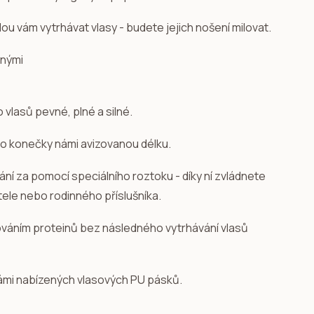
u vám vytrhávat vlasy - budete jejich nošení milovat.
o vlasů pevné, plné a silné.
 po konečky námi avizovanou délku.
dání za pomocí speciálního roztoku - díky ní zvládnete
ítele nebo rodinného příslušníka.
ováním proteinů bez následného vytrhávání vlasů
ámi nabízených vlasových PU pásků.