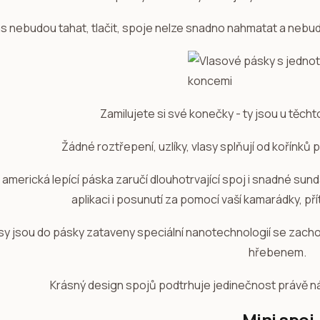
ás nebudou tahat, tlačit, spoje nelze snadno nahmatat a nebudo
Zamilujete si své konečky - ty jsou u těcht
Žádné roztřepení, uzlíky, vlasy splňují od kořínků
í americká lepící páska zaručí dlouhotrvající spoj i snadné sun
aplikaci i posunutí za pomocí vaší kamarádky, př
sy jsou do pásky zataveny speciální nanotechnologií se zach
hřebenem.
Krásný design spojů podtrhuje jedinečnost právě n
Mini spoj