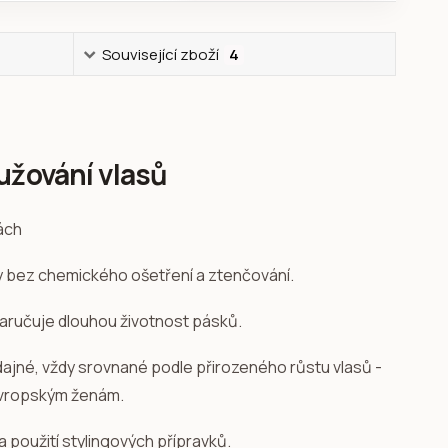
Související zboží
4
užování vlasů
sy bez chemického ošetření a ztenčování.
zaručuje dlouhou životnost pásků.
ddajné, vždy srovnané podle přirozeného růstu vlasů -
evropským ženám.
a použití stylingových přípravků.