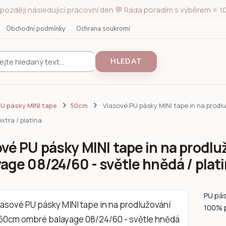
později následující pracovní den 💬 Ráda poradím s výběrem ⭐ 10
Obchodní podmínky
Ochrana soukromí
HLEDAT
U pásky MINI tape
50cm
Vlasové PU pásky MINI tape in na prodl
xtra / platina
ové PU pásky MINI tape in na prodl
age 08/24/60 - světle hnědá / plati
PU pás
100% p