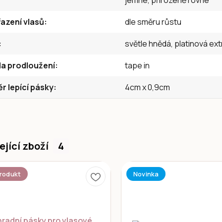
jemné, přirozeně rovné
azení vlasů
dle směru růstu
světle hnědá, platinová extr
a prodloužení
tape in
 lepící pásky
4cm x 0,9cm
ející zboží
4
rodukt
Novinka