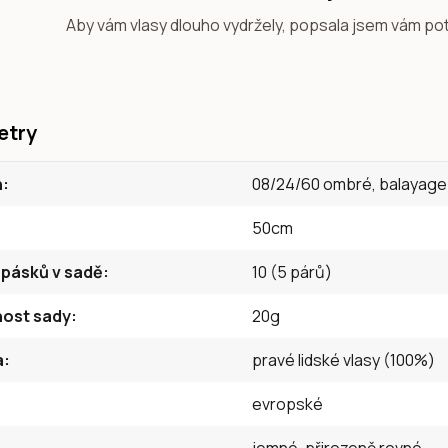
Aby vám vlasy dlouho vydržely, popsala jsem vám po
etry
n
08/24/60 ombré, balayage
50cm
 pásků v sadě
10 (5 párů)
ost sady
20g
a
pravé lidské vlasy (100%)
evropské