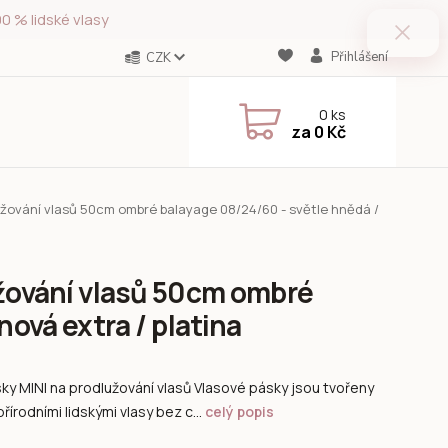
0 % lidské vlasy
Přihlášení
CZK
0
ks
za
0 Kč
užování vlasů 50cm ombré balayage 08/24/60 - světle hnědá /
užování vlasů 50cm ombré
nová extra / platina
ky MINI na prodlužování vlasů Vlasové pásky jsou tvořeny
řírodními lidskými vlasy bez c...
celý popis