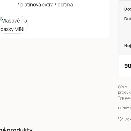
Do
Do
Nej
90
Číslo
produk
Typ pá
Hlídat
Do 
né produkty