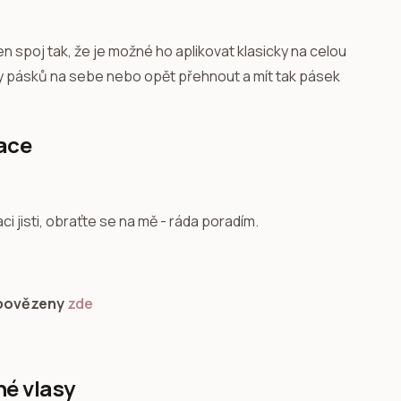
řen spoj tak, že je možné ho aplikovat klasicky na celou
ky pásků na sebe nebo opět přehnout a mít tak pásek
ace
 jisti, obraťte se na mě - ráda poradím.
dpovězeny
zde
né vlasy