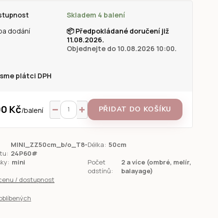
stupnost
Skladem 4 balení
ba dodání
📦
Předpokládané doručení již
11.08.2026.
Objednejte do 10.08.2026 10:00.
sme plátci DPH
0 Kč
PŘIDAT DO KOŠÍKU
/
balení
MINI_ZZ50cm_b/o_T8-
Délka:
50cm
tu:
24P60#
sky:
mini
Počet
2 a více (ombré, melír,
odstínů:
balayage)
 cenu / dostupnost
oblíbených