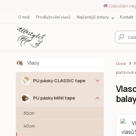
🚚 Odesílám nej
O mně
Prodlužování vlasů
Nejčastější dotazy
Kontakt
Vlasy
Úvod
P
platinová e
PU pásky CLASSIC tape
Vlas
balay
PU pásky MINI tape
30cm
40cm