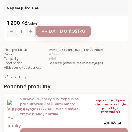
Nejsme plátci DPH
1 200 Kč
/
balení
PŘIDAT DO KOŠÍKU
Číslo produktu:
MINI_ZZ60cm_b/o_T8-27P60#
Délka:
60cm
Typ pásky:
mini
Počet odstínů:
2 a více (ombré, melír, balayage)
Hlídat cenu / dostupnost
Do oblíbených
Podobné produkty
Vlasové PU pásky MINI tape in na
vyprodáno (v případě
prodlužování vlasů 30cm ombré
zájmu mě kontaktujte
pro rychlejší
balayage 08/27/60 - světle hnědá /
naskladnění)
tmavá blond / platina
410 Kč
/
balení