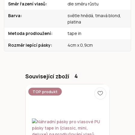
Směr řazení vlasů
dle směru růstu
Barva
světle hnědá, tmavá blond,
platina
Metoda prodloužení
tape in
Rozměr lepící pásky
4cm x 0,9cm
Související zboží
4
TOP produkt
Novinka