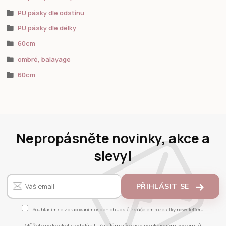
PU pásky dle odstínu
PU pásky dle délky
60cm
ombré, balayage
60cm
Nepropásněte novinky, akce a
slevy!
PŘIHLÁSIT SE
Souhlasím se
zpracováním osobních údajů
za účelem rozesílky newsletteru.
Můžete se kdykoliv odhlásit. Zasílám vždy jen se slevovým kódem. :)