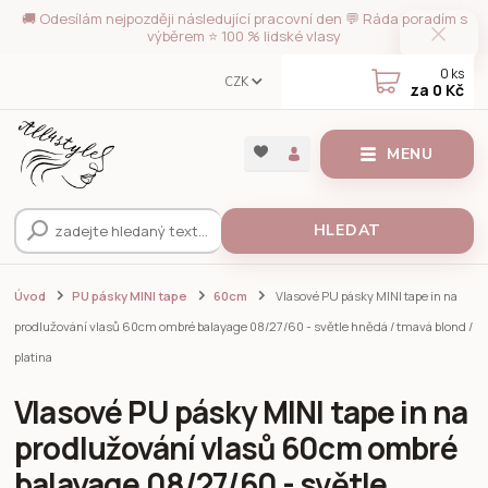
🚚 Odesílám nejpozději následující pracovní den 💬 Ráda poradím s
výběrem ⭐ 100 % lidské vlasy
0
ks
CZK
za
0 Kč
MENU
HLEDAT
Úvod
PU pásky MINI tape
60cm
Vlasové PU pásky MINI tape in na
prodlužování vlasů 60cm ombré balayage 08/27/60 - světle hnědá / tmavá blond /
platina
Vlasové PU pásky MINI tape in na
prodlužování vlasů 60cm ombré
balayage 08/27/60 - světle