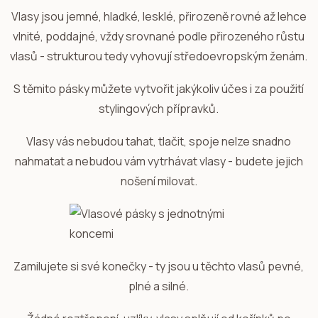
Vlasy jsou jemné, hladké, lesklé, přirozeně rovné až lehce
vlnité, poddajné, vždy srovnané podle přirozeného růstu
vlasů - strukturou tedy vyhovují středoevropským ženám.
S těmito pásky můžete vytvořit jakýkoliv účes i za použití
stylingových přípravků.
Vlasy vás nebudou tahat, tlačit, spoje nelze snadno
nahmatat a nebudou vám vytrhávat vlasy - budete jejich
nošení milovat.
Zamilujete si své konečky - ty jsou u těchto vlasů pevné,
plné a silné.