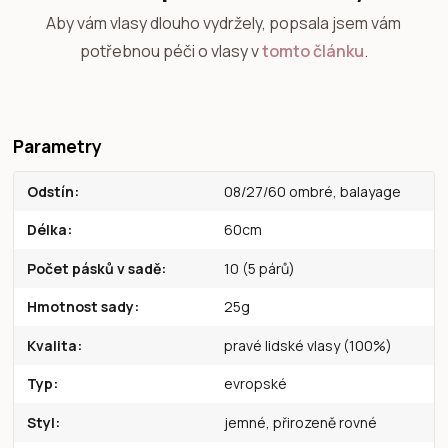
Aby vám vlasy dlouho vydržely, popsala jsem vám
potřebnou péči o vlasy v
tomto článku
.
Parametry
Odstín
08/27/60 ombré, balayage
Délka
60cm
Počet pásků v sadě
10 (5 párů)
Hmotnost sady
25g
Kvalita
pravé lidské vlasy (100%)
Typ
evropské
Styl
jemné, přirozeně rovné