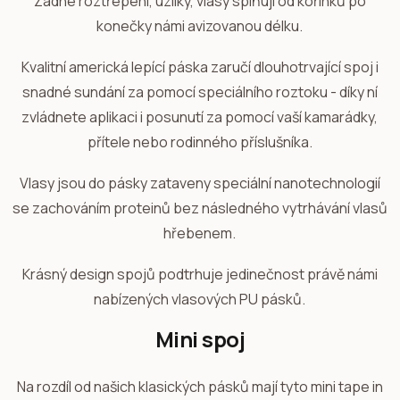
Žádné roztřepení, uzlíky, vlasy splňují od kořínků po
konečky námi avizovanou délku.
Kvalitní americká lepící páska zaručí dlouhotrvající spoj i
snadné sundání za pomocí speciálního roztoku - díky ní
zvládnete aplikaci i posunutí za pomocí vaší kamarádky,
přítele nebo rodinného příslušníka.
Vlasy jsou do pásky zataveny speciální nanotechnologií
se zachováním proteinů bez následného vytrhávání vlasů
hřebenem.
Krásný design spojů podtrhuje jedinečnost právě námi
nabízených vlasových PU pásků.
Mini spoj
Na rozdíl od našich klasických pásků mají tyto mini tape in