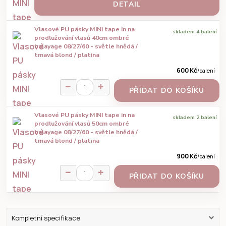
DETAIL
Vlasové PU pásky MINI tape in na
skladem 4 balení
prodlužování vlasů 40cm ombré
balayage 08/27/60 - světle hnědá /
tmavá blond / platina
600 Kč
/
balení
PŘIDAT DO KOŠÍKU
Vlasové PU pásky MINI tape in na
skladem 2 balení
prodlužování vlasů 50cm ombré
balayage 08/27/60 - světle hnědá /
tmavá blond / platina
900 Kč
/
balení
PŘIDAT DO KOŠÍKU
Kompletní specifikace