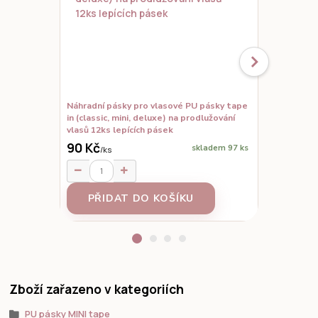
Náhradní pásky pro vlasové PU pásky tape
Set vzorků,
in (classic, mini, deluxe) na prodlužování
prodloužené
vlasů 12ks lepících pásek
90 Kč
skladem 97 ks
/
ks
95 Kč
/
ks
PŘIDAT DO KOŠÍKU
Z
Zboží zařazeno v kategoriích
PU pásky MINI tape