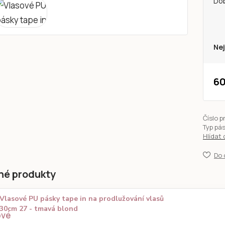
Do
Nej
60
Číslo p
Typ pá
Hlídat
Do 
né produkty
Vlasové PU pásky tape in na prodlužování vlasů
30cm 27 - tmavá blond