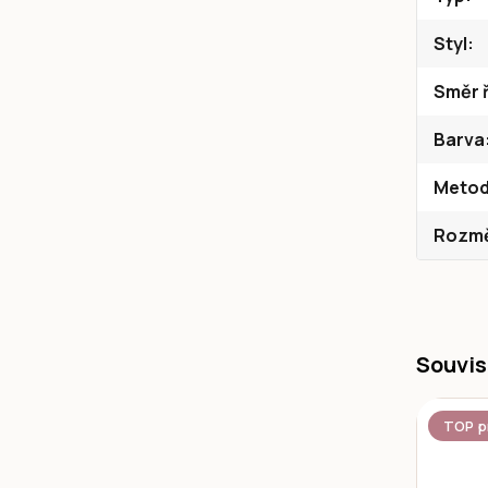
Styl
Směr ř
Barva
Metod
Rozměr
Souvis
TOP p