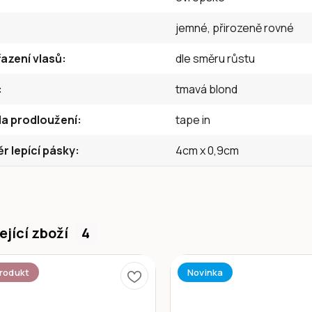
jemné, přirozeně rovné
azení vlasů
dle směru růstu
tmavá blond
a prodloužení
tape in
 lepící pásky
4cm x 0,9cm
ející zboží
4
rodukt
Novinka