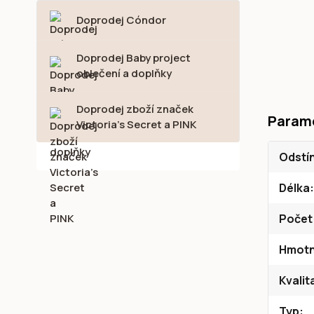
Doprodej Cóndor
Doprodej Baby project
oblečení a doplňky
Doprodej zboží značek
Param
Victoria's Secret a PINK
Odstí
Délka
Počet
Hmotn
Kvalit
Typ