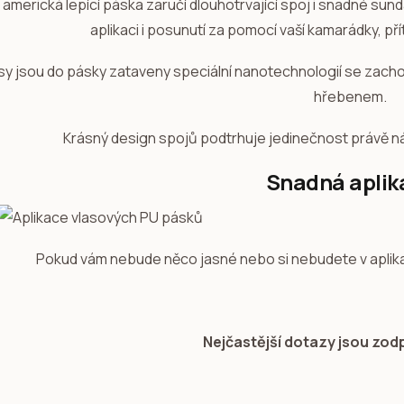
í americká lepící páska zaručí dlouhotrvající spoj i snadné sun
aplikaci i posunutí za pomocí vaší kamarádky, př
sy jsou do pásky zataveny speciální nanotechnologií se zach
hřebenem.
Krásný design spojů podtrhuje jedinečnost právě n
Snadná aplik
Pokud vám nebude něco jasné nebo si nebudete v aplikaci
Nejčastější dotazy jsou zo