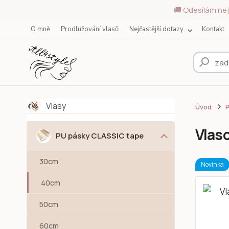
🚚 Odesílám nej
O mně
Prodlužování vlasů
Nejčastější dotazy
Kontakt
Vlasy
Úvod
Vlaso
PU pásky CLASSIC tape
30cm
Novinka
40cm
50cm
60cm