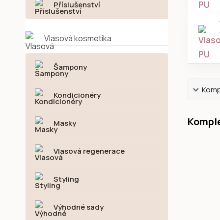
Příslušenství
Vlasová kosmetika
Šampony
Kompl
Kondicionéry
Komple
Masky
Vlasová regenerace
Styling
Výhodné sady