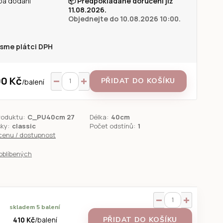
ba dodání
📦
Předpokládané doručení již
11.08.2026.
Objednejte do 10.08.2026 10:00.
sme plátci DPH
0 Kč
PŘIDAT DO KOŠÍKU
/
balení
roduktu:
C_PU40cm 27
Délka:
40cm
sky:
classic
Počet odstínů:
1
 cenu / dostupnost
oblíbených
skladem 5 balení
410 Kč
/
balení
PŘIDAT DO KOŠÍKU