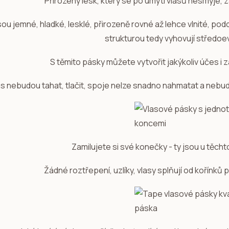
Přirozený lesk, který se po umytí vlasů nesmyje, 
sou jemné, hladké, lesklé, přirozeně rovné až lehce vlnité, po
strukturou tedy vyhovují středo
S těmito pásky můžete vytvořit jakýkoliv účes i z
ás nebudou tahat, tlačit, spoje nelze snadno nahmatat a nebudo
Zamilujete si své konečky - ty jsou u těcht
Žádné roztřepení, uzlíky, vlasy splňují od kořínků