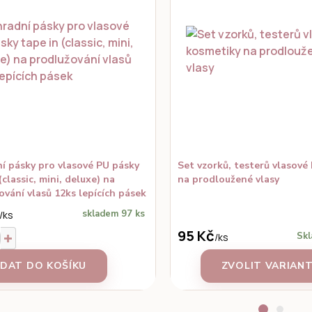
í pásky pro vlasové PU pásky
Set vzorků, testerů vlasové
(classic, mini, deluxe) na
na prodloužené vlasy
ování vlasů 12ks lepících pásek
skladem 97 ks
/
ks
95 Kč
Skl
/
ks
IDAT DO KOŠÍKU
ZVOLIT VARIAN