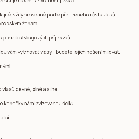
zaručuje dlouhou životnost pásků.
ddajné, vždy srovnané podle přirozeného růstu vlasů -
evropským ženám.
a použití stylingových přípravků.
u vám vytrhávat vlasy - budete jejich nošení milovat.
o vlasů pevné, plné a silné.
 po konečky námi avizovanou délku.