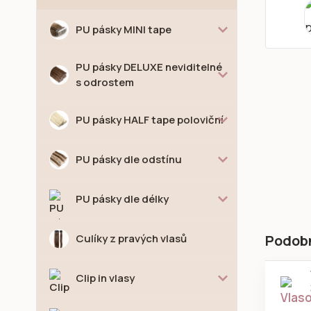
PU pásky MINI tape
PU pásky DELUXE neviditelné
s odrostem
PU pásky HALF tape poloviční
PU pásky dle odstínu
PU pásky dle délky
Culíky z pravých vlasů
Podob
Clip in vlasy