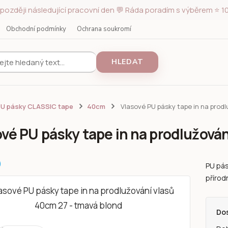
později následující pracovní den 💬 Ráda poradím s výběrem ⭐ 10
Obchodní podmínky
Ochrana soukromí
HLEDAT
PU pásky CLASSIC tape
40cm
Vlasové PU pásky tape in na prodl
vé PU pásky tape in na prodlužován
PU pás
přírod
Do