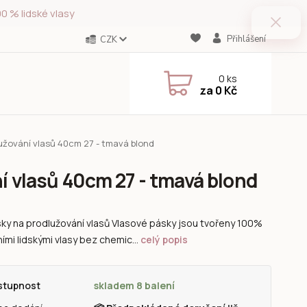
0 % lidské vlasy
Přihlášení
CZK
0
ks
za
0 Kč
užování vlasů 40cm 27 - tmavá blond
í vlasů 40cm 27 - tmavá blond
ky na prodlužování vlasů Vlasové pásky jsou tvořeny 100%
ními lidskými vlasy bez chemic...
celý popis
stupnost
skladem 8 balení