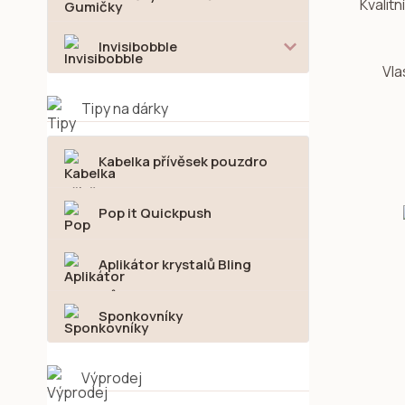
Kvalitn
Invisibobble
Vla
Tipy na dárky
Kabelka přívěsek pouzdro
Pop it Quickpush
Aplikátor krystalů Bling
Sponkovníky
Výprodej