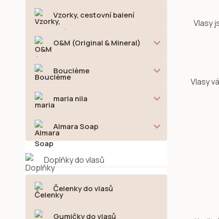
Vzorky, cestovní balení
Vlasy j
O&M (Original & Mineral)
Bouclème
Vlasy v
maria nila
Almara Soap
Doplňky do vlasů
Čelenky do vlasů
Gumičky do vlasů