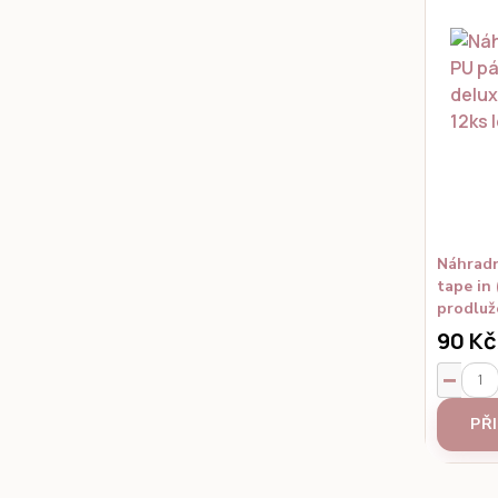
Náhradn
tape in 
prodluž
90 Kč
PŘ