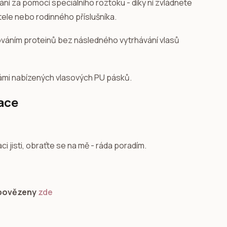
dání za pomocí speciálního roztoku - díky ní zvládnete
ítele nebo rodinného příslušníka.
ováním proteinů bez následného vytrhávání vlasů
ámi nabízených vlasových PU pásků.
ace
 jisti, obraťte se na mě - ráda poradím.
dpovězeny
zde