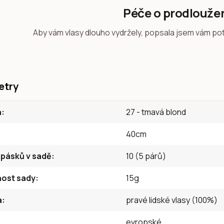
Péče o prodlouže
Aby vám vlasy dlouho vydržely, popsala jsem vám po
etry
n
27 - tmavá blond
40cm
 pásků v sadě
10 (5 párů)
ost sady
15g
a
pravé lidské vlasy (100%)
evropské