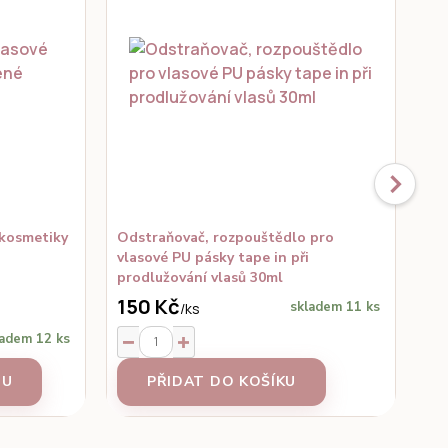
 kosmetiky
Odstraňovač, rozpouštědlo pro
Ka
vlasové PU pásky tape in při
prodlužování vlasů 30ml
150 Kč
15
skladem 11 ks
/
ks
adem 12 ks
TU
PŘIDAT DO KOŠÍKU