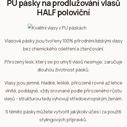
PU pásky na prodlužování vlasů
HALF poloviční
Vlasové pásky jsou tvořeny 100% přírodními lidskými vlasy
bez chemického ošetření a ztenčování.
Přirozený lesk, který se po umytí vlasů nesmyje, zaručuje
dlouhou životnost pásků.
Vlasy jsou jemné, hladké, lesklé, přirozeně rovné až lehce
vlnité, poddajné, vždy srovnané podle přirozeného růstu
vlasů - strukturou tedy vyhovují středoevropským ženám.
S těmito pásky můžete vytvořit jakýkoliv účes i za použití
stylingových přípravků.