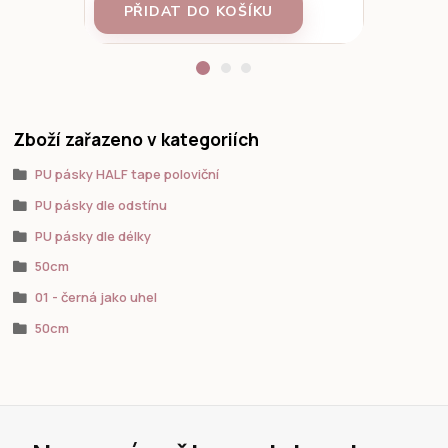
PŘIDAT DO KOŠÍKU
PŘID
Zboží zařazeno v kategoriích
PU pásky HALF tape poloviční
PU pásky dle odstínu
PU pásky dle délky
50cm
01 - černá jako uhel
50cm