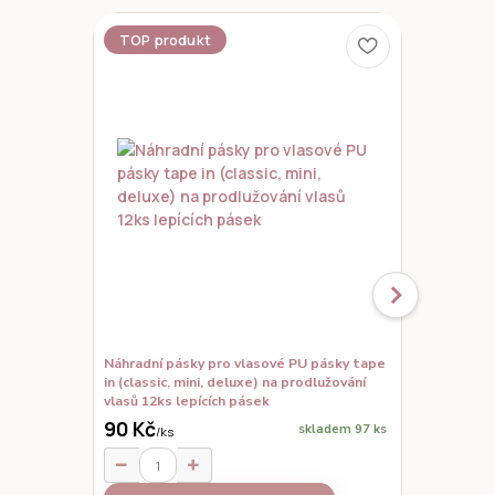
TOP produkt
Náhradní pásky pro vlasové PU pásky tape
Kartáč na p
in (classic, mini, deluxe) na prodlužování
vlasů 12ks lepících pásek
90 Kč
150 Kč
skladem 97 ks
/
ks
/
ks