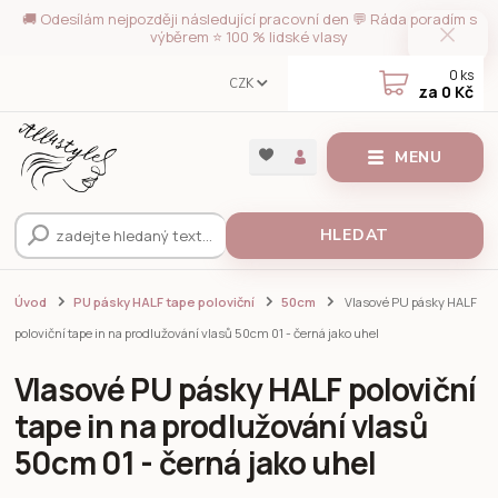
🚚 Odesílám nejpozději následující pracovní den 💬 Ráda poradím s
výběrem ⭐ 100 % lidské vlasy
0
ks
CZK
za
0 Kč
MENU
HLEDAT
Úvod
PU pásky HALF tape poloviční
50cm
Vlasové PU pásky HALF
poloviční tape in na prodlužování vlasů 50cm 01 - černá jako uhel
Vlasové PU pásky HALF poloviční
tape in na prodlužování vlasů
50cm 01 - černá jako uhel