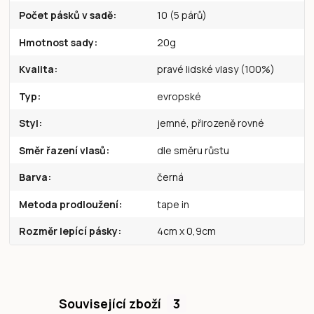
Počet pásků v sadě
10 (5 párů)
Hmotnost sady
20g
Kvalita
pravé lidské vlasy (100%)
Typ
evropské
Styl
jemné, přirozeně rovné
Směr řazení vlasů
dle směru růstu
Barva
černá
Metoda prodloužení
tape in
Rozměr lepící pásky
4cm x 0,9cm
Související zboží
3