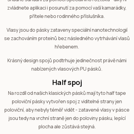
zvládnete aplikaci i posunutí za pomocí vaší kamarádky,
přítele nebo rodinného příslušníka.
Vlasy jsou do pásky zataveny speciální nanotechnologií
se zachováním proteinů bez následného vytrhávání vlasů
hřebenem.
Krásný design spojů podtrhuje jedinečnost právě námi
nabízených vlasových PU pásků.
Half spoj
Na rozdíl od našich klasických pásků mají tyto half tape
poloviční pásky vytvořen spoj z viditelné strany jen
poloviční, aby nebyly téměř vidět - zatavené vlasy v pásce
jsou tedy na vrchní straně jen do poloviny pásku, lepící
plocha ale zůstává stejná.