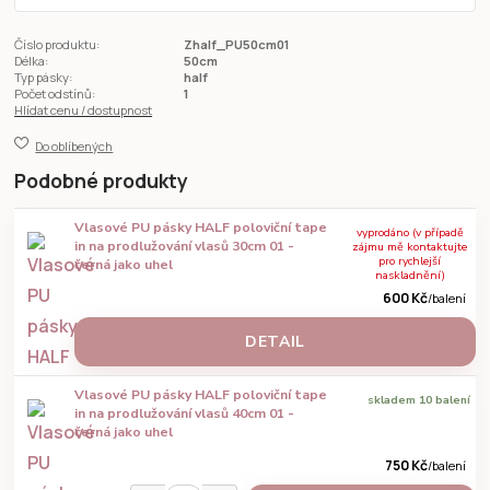
Číslo produktu:
Zhalf_PU50cm01
Délka:
50cm
Typ pásky:
half
Počet odstínů:
1
Hlídat cenu / dostupnost
Do oblíbených
Podobné produkty
Vlasové PU pásky HALF poloviční tape
vyprodáno (v případě
in na prodlužování vlasů 30cm 01 -
zájmu mě kontaktujte
pro rychlejší
černá jako uhel
naskladnění)
600 Kč
/
balení
DETAIL
Vlasové PU pásky HALF poloviční tape
skladem 10 balení
in na prodlužování vlasů 40cm 01 -
černá jako uhel
750 Kč
/
balení