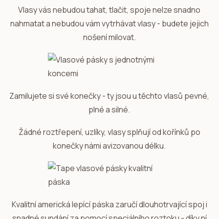
Vlasy vás nebudou tahat, tlačit, spoje nelze snadno
nahmatat a nebudou vám vytrhávat vlasy - budete jejich
nošení milovat.
Zamilujete si své konečky - ty jsou u těchto vlasů pevné,
plné a silné.
Žádné roztřepení, uzlíky, vlasy splňují od kořínků po
konečky námi avizovanou délku.
Kvalitní americká lepící páska zaručí dlouhotrvající spoj i
snadné sundání za pomocí speciálního roztoku - díky ní