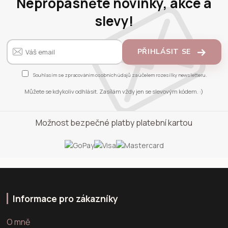
Nepropásněte novinky, akce a
slevy!
PŘIHLÁSIT SE
Souhlasím se
zpracováním osobních údajů
za účelem rozesílky newsletteru.
Můžete se kdykoliv odhlásit. Zasílám vždy jen se slevovým kódem. :)
Možnost bezpečné platby platební kartou
Informace pro zákazníky
O mně