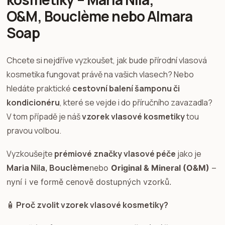
O&M, Bouclème nebo Almara
Soap
Chcete si nejdříve vyzkoušet, jak bude přírodní vlasová
kosmetika fungovat právě na vašich vlasech? Nebo
hledáte praktické
cestovní balení šamponu či
kondicionéru
, které se vejde i do příručního zavazadla?
V tom případě je náš
vzorek vlasové kosmetiky
tou
pravou volbou.
Vyzkoušejte
prémiové značky vlasové péče
jako je
Maria Nila, Bouclème
nebo
Original & Mineral (O&M)
–
nyní i ve formě cenově dostupných vzorků.
🧴
Proč zvolit vzorek vlasové kosmetiky?