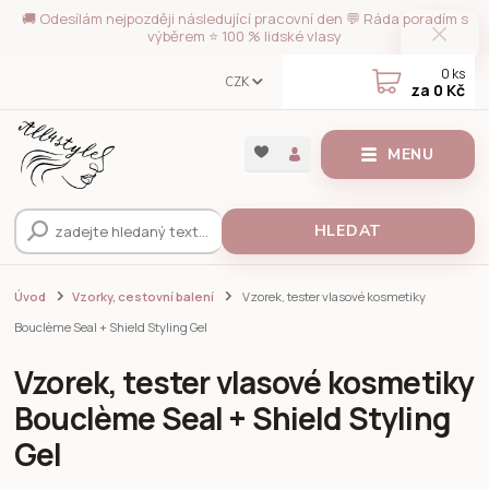
🚚 Odesílám nejpozději následující pracovní den 💬 Ráda poradím s
výběrem ⭐ 100 % lidské vlasy
0
ks
CZK
za
0 Kč
MENU
HLEDAT
Úvod
Vzorky, cestovní balení
Vzorek, tester vlasové kosmetiky
Bouclème Seal + Shield Styling Gel
Vzorek, tester vlasové kosmetiky
Bouclème Seal + Shield Styling
Gel