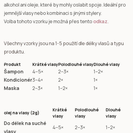
alkohol ani oleje, které by mohly oslabit spoje. Ideální pro
jemnější vlasy nebo kombinaci s jinými stylery.
Volba tohoto vzorku je možná přes tento
odkaz
.
Všechny vzorky jsou na 1-5 použití dle délky vlasů a typu
produktu.
Produkt
Krátké vlasy
Polodlouhé vlasy
Dlouhé vlasy
Šampon
4–5×
2–3×
1–2×
Kondicionér
3–4×
2×
1×
Maska
2–3×
1–2×
1×
Krátké
Polodlouhé
Dlouhé
olej na vlasy (2g)
vlasy
vlasy
vlasy
Do délek na suché
4–5×
2–3×
1–2×
vlasy