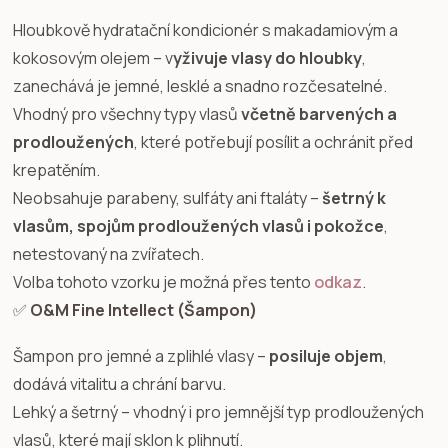
Hloubkově hydratační kondicionér s makadamiovým a
kokosovým olejem – v
yživuje vlasy do hloubky
,
zanechává je jemné, lesklé a snadno rozčesatelné.
Vhodný pro všechny typy vlasů
včetně barvených a
prodloužených
, které potřebují posílit a ochránit před
krepatěním.
Neobsahuje parabeny, sulfáty ani ftaláty –
šetrný k
vlasům, spojům prodloužených vlasů i pokožce
,
netestovaný na zvířatech.
Volba tohoto vzorku je možná přes tento
odkaz
.
✅
O&M Fine Intellect (Šampon)
Šampon pro jemné a zplihlé vlasy –
posiluje objem
,
dodává vitalitu a chrání barvu.
Lehký a šetrný – vhodný i pro jemnější typ prodloužených
vlasů, které mají sklon k plihnutí.