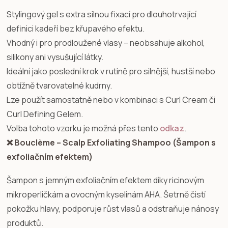
Stylingový gel s extra silnou fixací pro dlouhotrvající
definici kadeří bez křupavého efektu.
Vhodný i pro prodloužené vlasy – neobsahuje alkohol,
silikony ani vysušující látky.
Ideální jako poslední krok v rutině pro silnější, hustší nebo
obtížně tvarovatelné kudrny.
Lze použít samostatně nebo v kombinaci s Curl Cream či
Curl Defining Gelem.
Volba tohoto vzorku je možná přes tento
odkaz
.
❌ Bouclème – Scalp Exfoliating Shampoo (Šampon s
exfoliačním efektem)
Šampon s jemným exfoliačním efektem díky ricinovým
mikroperličkám a ovocným kyselinám AHA. Šetrně čistí
pokožku hlavy, podporuje růst vlasů a odstraňuje nánosy
produktů.