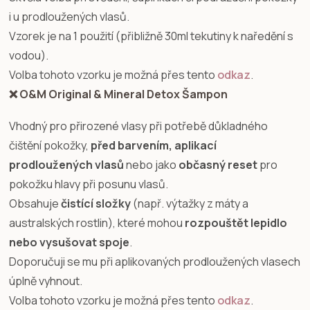
i u prodloužených vlasů.
Vzorek je na 1 použití (přibližně 30ml tekutiny k naředění s
vodou).
Volba tohoto vzorku je možná přes tento
odkaz
.
❌ O&M Original & Mineral Detox Šampon
Vhodný pro přirozené vlasy při potřebě důkladného
čištění pokožky,
před barvením, aplikací
prodloužených vlasů
nebo jako
občasný reset
pro
pokožku hlavy při posunu vlasů.
Obsahuje
čistící složky
(např. výtažky z máty a
australských rostlin), které mohou
rozpouštět lepidlo
nebo vysušovat spoje
.
Doporučuji se mu při aplikovaných prodloužených vlasech
úplně vyhnout.
Volba tohoto vzorku je možná přes tento
odkaz
.