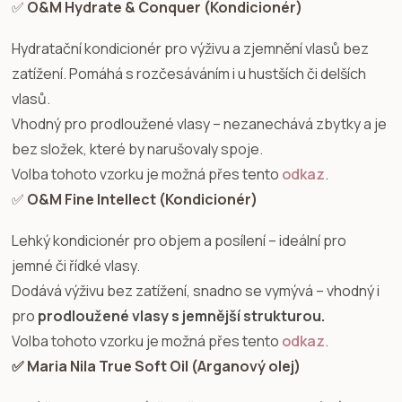
✅
O&M Hydrate & Conquer (Kondicionér)
Hydratační kondicionér pro výživu a zjemnění vlasů bez
zatížení. Pomáhá s rozčesáváním i u hustších či delších
vlasů.
Vhodný pro prodloužené vlasy – nezanechává zbytky a je
bez složek, které by narušovaly spoje.
Volba tohoto vzorku je možná přes tento
odkaz
.
✅
O&M Fine Intellect (Kondicionér)
Lehký kondicionér pro objem a posílení – ideální pro
jemné či řídké vlasy.
Dodává výživu bez zatížení, snadno se vymývá – vhodný i
pro
prodloužené vlasy s jemnější strukturou.
Volba tohoto vzorku je možná přes tento
odkaz
.
✅ Maria Nila True Soft Oil (Arganový olej)