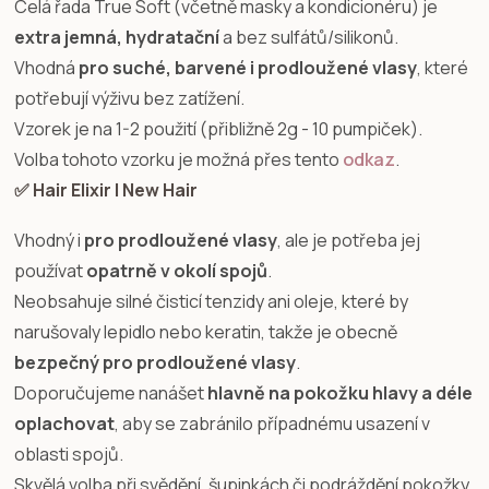
Celá řada True Soft (včetně masky a kondicionéru) je
extra jemná, hydratační
a bez sulfátů/silikonů.
Vhodná
pro suché, barvené i prodloužené vlasy
, které
potřebují výživu bez zatížení.
Vzorek je na 1-2 použití (přibližně 2g - 10 pumpiček).
Volba tohoto vzorku je možná přes tento
odkaz
.
✅ Hair Elixir | New Hair
Vhodný i
pro prodloužené vlasy
, ale je potřeba jej
používat
opatrně v okolí spojů
.
Neobsahuje silné čisticí tenzidy ani oleje, které by
narušovaly lepidlo nebo keratin, takže je obecně
bezpečný pro prodloužené vlasy
.
Doporučujeme nanášet
hlavně na pokožku hlavy a déle
oplachovat
, aby se zabránilo případnému usazení v
oblasti spojů.
Skvělá volba při svědění, šupinkách či podráždění pokožky