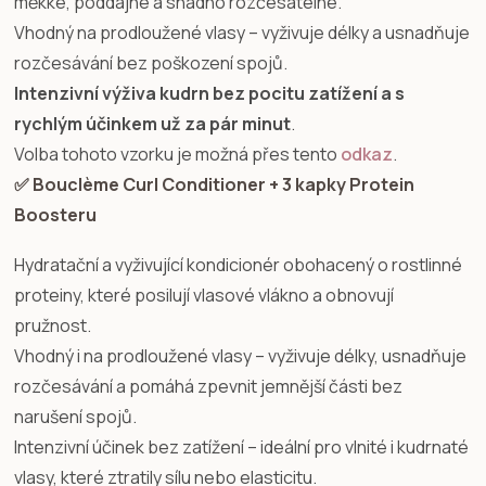
měkké, poddajné a snadno rozčesatelné.
Vhodný na prodloužené vlasy – vyživuje délky a usnadňuje
rozčesávání bez poškození spojů.
Intenzivní výživa kudrn bez pocitu zatížení a s
rychlým účinkem už za pár minut
.
Volba tohoto vzorku je možná přes tento
odkaz
.
✅ Bouclème Curl Conditioner + 3 kapky Protein
Boosteru
Hydratační a vyživující kondicionér obohacený o rostlinné
proteiny, které posilují vlasové vlákno a obnovují
pružnost.
Vhodný i na prodloužené vlasy – vyživuje délky, usnadňuje
rozčesávání a pomáhá zpevnit jemnější části bez
narušení spojů.
Intenzivní účinek bez zatížení – ideální pro vlnité i kudrnaté
vlasy, které ztratily sílu nebo elasticitu.