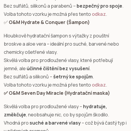
Bez sulfátů, silikonů a parabenů –
bezpečný pro spoje
.
Volba tohoto vzorku je možná přes tento
odkaz
.
✅
O&M Hydrate & Conquer (Šampon)
Hloubkově hydratační šampon s výtažky z pouštní
broskve a aloe vera – ideální pro suché, barvené nebo
chemicky ošetřené vlasy.
Skvělá volba pro prodloužené vlasy, které potřebují
jemné, ale
účinné čištění bez vysušení
.
Bez sulfátů a silikonů –
šetrný ke spojům
.
Volba tohoto vzorku je možná přes tento
odkaz
.
✅ O&M Seven Day Miracle (Hydratační maska)
Skvělá volba pro prodloužené vlasy –
hydratuje,
změkčuje
, neobsahuje nic, co by spojům škodilo.
Vhodná pro
suché a barvené vlasy
– což bývá častý typ i
u přidaných pramenů.