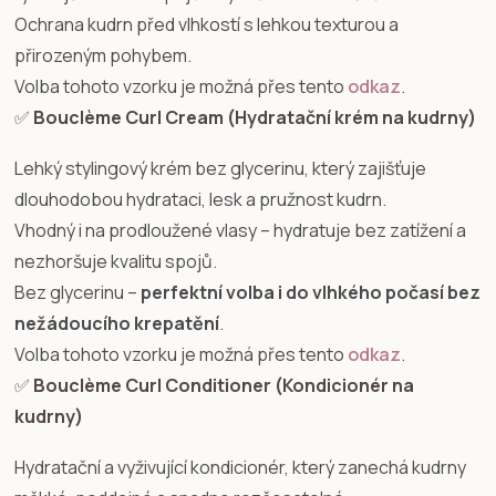
Ochrana kudrn před vlhkostí s lehkou texturou a
přirozeným pohybem.
Volba tohoto vzorku je možná přes tento
odkaz
.
✅
Bouclème Curl Cream (Hydratační krém na kudrny)
Lehký stylingový krém bez glycerinu, který zajišťuje
dlouhodobou hydrataci, lesk a pružnost kudrn.
Vhodný i na prodloužené vlasy – hydratuje bez zatížení a
nezhoršuje kvalitu spojů.
Bez glycerinu –
perfektní volba i do vlhkého počasí bez
nežádoucího krepatění
.
Volba tohoto vzorku je možná přes tento
odkaz
.
✅
Bouclème Curl Conditioner (Kondicionér na
kudrny)
Hydratační a vyživující kondicionér, který zanechá kudrny