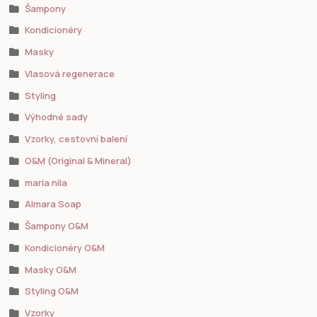
Šampony
Kondicionéry
Masky
Vlasová regenerace
Styling
Výhodné sady
Vzorky, cestovní balení
O&M (Original & Mineral)
maria nila
Almara Soap
Šampony O&M
Kondicionéry O&M
Masky O&M
Styling O&M
Vzorky