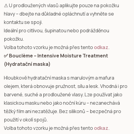
⚠ U prodloužených vlasů aplikujte pouze na pokožku
hlavy – dbejte na důkladné opláchnutí a vyhněte se
kontaktu se spoji.
Ideální pro citlivou, šupinatou nebo podrážděnou
pokožku.
Volba tohoto vzorku je možná přes tento
odkaz
.
✅ Bouclème – Intensive Moisture Treatment
(Hydratační maska)
Hloubkově hydratační maska s marulovým a mafura
olejem, která obnovuje pružnost, sílu a lesk. Vhodná i pro
barvené, suché a prodloužené vlasy. Lze používat jako
klasickou masku nebo jako noční kúru – nezanechává
těžký film ani nezatěžuje. Bez silikonů – bezpečná pro
použití v okolí spojů.
Volba tohoto vzorku je možná přes tento
odkaz
.