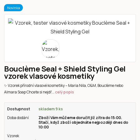
Novinka
Bouclème Seal + Shield Styling Gel
vzorek vlasové kosmetiky
✨ Vzorek přírodní vlasové kosmetiky – Maria Nila, O&M, Bouclème nebo
Almara Soap Chcete si nejdř...
celý popis
Dostupnost
skladem 9 ks
Doba dodání
Zboží Vám můžeme doručit již zítra do 15:00.
Stačí, když zboží objednáte nejpozději dnes do
10:00
Vzorek