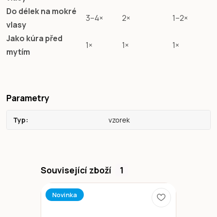
Do délek na mokré
3–4×
2×
1–2×
vlasy
Jako kúra před
1×
1×
1×
mytím
Parametry
Typ
vzorek
Související zboží
1
Novinka