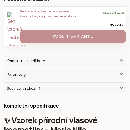
Set vzorků, testerů vlasové
Skladem 12 ks
kosmetiky na prodloužené vlasy
95 Kč
/
ks
ZVOLIT VARIANTU
Kompletní specifikace
Parametry
Související zboží
1
Kompletní specifikace
✨ Vzorek přírodní vlasové
kosmetiky – Maria Nila,