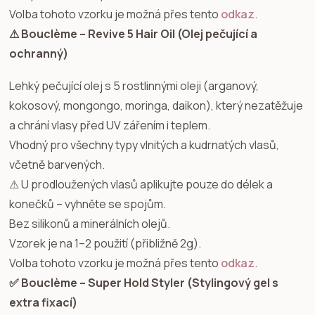
Volba tohoto vzorku je možná přes tento
odkaz
.
⚠ Bouclème – Revive 5 Hair Oil (Olej pečující a
ochranný)
Lehký pečující olej s 5 rostlinnými oleji (arganový,
kokosový, mongongo, moringa, daikon), který nezatěžuje
a chrání vlasy před UV zářením i teplem.
Vhodný pro všechny typy vlnitých a kudrnatých vlasů,
včetně barvených.
⚠ U prodloužených vlasů aplikujte pouze do délek a
konečků – vyhněte se spojům.
Bez silikonů a minerálních olejů.
Vzorek je na 1–2 použití (přibližně 2g).
Volba tohoto vzorku je možná přes tento
odkaz
.
✅ Bouclème – Super Hold Styler (Stylingový gel s
extra fixací)