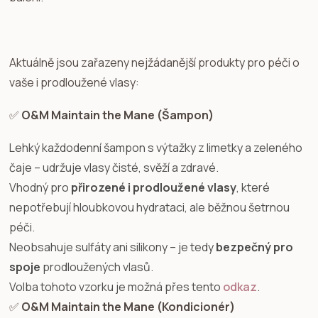
Aktuálně jsou zařazeny nejžádanější produkty pro péči o
vaše i prodloužené vlasy:
✅
O&M Maintain the Mane (Šampon)
Lehký každodenní šampon s výtažky z limetky a zeleného
čaje – udržuje vlasy čisté, svěží a zdravé.
Vhodný pro
přirozené i prodloužené vlasy
, které
nepotřebují hloubkovou hydrataci, ale běžnou šetrnou
péči.
Neobsahuje sulfáty ani silikony – je tedy
bezpečný pro
spoje
prodloužených vlasů.
Volba tohoto vzorku je možná přes tento
odkaz
.
✅
O&M Maintain the Mane (Kondicionér)