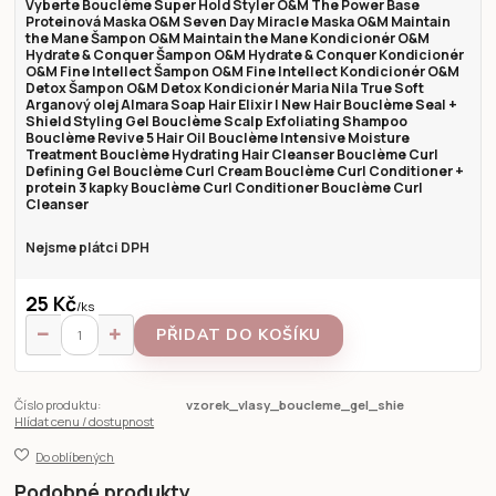
Vyberte Bouclème Super Hold Styler O&M The Power Base
Proteinová Maska O&M Seven Day Miracle Maska O&M Maintain
the Mane Šampon O&M Maintain the Mane Kondicionér O&M
Hydrate & Conquer Šampon O&M Hydrate & Conquer Kondicionér
O&M Fine Intellect Šampon O&M Fine Intellect Kondicionér O&M
Detox Šampon O&M Detox Kondicionér Maria Nila True Soft
Arganový olej Almara Soap Hair Elixir | New Hair Bouclème Seal +
Shield Styling Gel Bouclème Scalp Exfoliating Shampoo
Bouclème Revive 5 Hair Oil Bouclème Intensive Moisture
Treatment Bouclème Hydrating Hair Cleanser Bouclème Curl
Defining Gel Bouclème Curl Cream Bouclème Curl Conditioner +
protein 3 kapky Bouclème Curl Conditioner Bouclème Curl
Cleanser
Nejsme plátci DPH
25 Kč
/
ks
PŘIDAT DO KOŠÍKU
Číslo produktu:
vzorek_vlasy_boucleme_gel_shie
Hlídat cenu / dostupnost
Do oblíbených
Podobné produkty