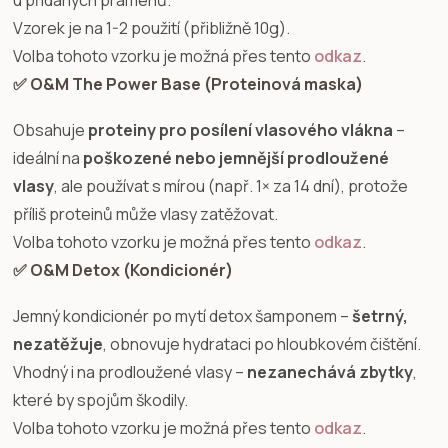
Vzorek je na 1-2 použití (přibližně 10g).
Volba tohoto vzorku je možná přes tento
odkaz
.
✅ O&M The Power Base (Proteinová maska)
Obsahuje
proteiny pro posílení vlasového vlákna
–
ideální na
poškozené nebo jemnější prodloužené
vlasy
, ale používat s mírou (např. 1× za 14 dní), protože
příliš proteinů může vlasy zatěžovat.
Volba tohoto vzorku je možná přes tento
odkaz
.
✅ O&M Detox (Kondicionér)
Jemný kondicionér po mytí detox šamponem –
šetrný,
nezatěžuje
, obnovuje hydrataci po hloubkovém čištění.
Vhodný i na prodloužené vlasy –
nezanechává zbytky
,
které by spojům škodily.
Volba tohoto vzorku je možná přes tento
odkaz
.