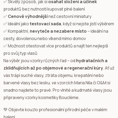
✅ Skvělý způsob, jak si
osahat složení a účinek
produktů bez nutnosti kupovat plné balení
✅
Cenově výhodnější
než cestovní miniatury
✅ Ideální jako
testovací sada
, když si nejste jistí výběrem
✅ Kompaktní,
nevyteče a nezabere místo
– ideální na
cesty, dovolenou nebo víkend mimo domov
✅ Možnost otestovat více produktů a najít ten nejlepší
pro svůj typ vlasů
Na výběr jsou vzorky různých řad – od
hydratačních a
zklidňujících až po objemové a regenerační kúry
. Ať už
vás trápí suché vlasy, ztráta objemu, krepatění nebo
barvené vlasy bez lesku, ve vzorcích Maria Nila či O&M si
snadno najdete to pravé. Pro vlnité a kudrnaté vlasy jsou
připraveny vzorky kosmetiky Bouclème.
💚 Objevte kouzlo profesionální přírodní péče v malém
balení.