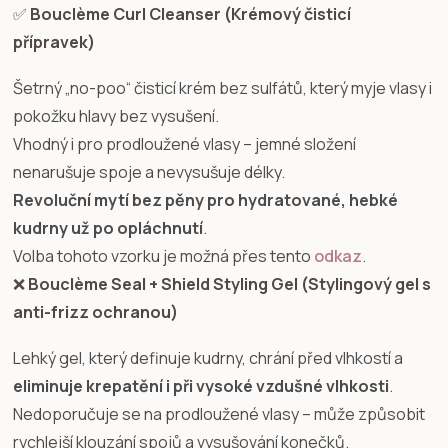
✅
Bouclème Curl Cleanser (Krémový čisticí
přípravek)
Šetrný „no-poo“ čisticí krém bez sulfátů, který myje vlasy i
pokožku hlavy bez vysušení.
Vhodný i pro prodloužené vlasy – jemné složení
nenarušuje spoje a nevysušuje délky.
Revoluční mytí bez pěny pro hydratované, hebké
kudrny už po opláchnutí
.
Volba tohoto vzorku je možná přes tento
odkaz
.
❌
Bouclème Seal + Shield Styling Gel (Stylingový gel s
anti-frizz ochranou)
Lehký gel, který definuje kudrny, chrání před vlhkostí a
eliminuje krepatění i při vysoké vzdušné vlhkosti
.
Nedoporučuje se na prodloužené vlasy – může způsobit
rychlejší klouzání spojů a vysušování konečků.