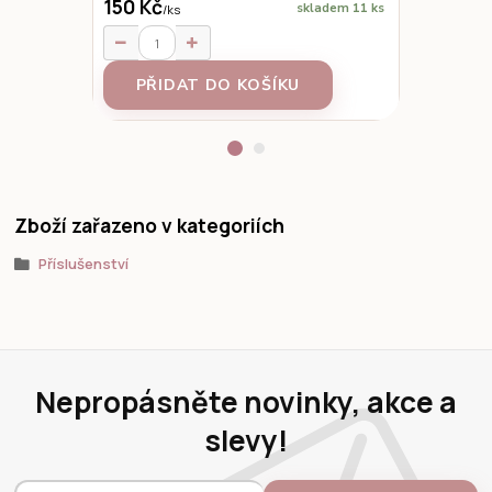
150 Kč
90 Kč
skladem 11 ks
/
ks
/
ks
PŘIDAT DO KOŠÍKU
PŘID
Zboží zařazeno v kategoriích
Příslušenství
Nepropásněte novinky, akce a
slevy!