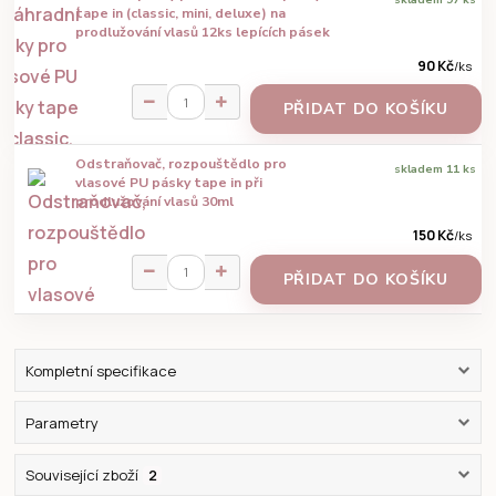
tape in (classic, mini, deluxe) na
prodlužování vlasů 12ks lepících pásek
90 Kč
/
ks
PŘIDAT DO KOŠÍKU
Odstraňovač, rozpouštědlo pro
skladem 11 ks
vlasové PU pásky tape in při
prodlužování vlasů 30ml
150 Kč
/
ks
PŘIDAT DO KOŠÍKU
Kompletní specifikace
Parametry
Související zboží
2