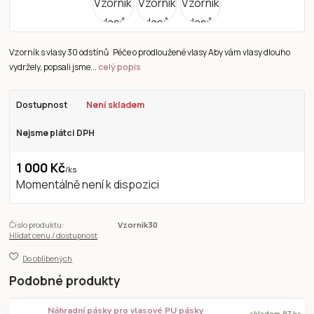
Vzorník s vlasy 30 odstínů Péče o prodloužené vlasy Aby vám vlasy dlouho
vydržely, popsali jsme...
celý popis
Dostupnost
Není skladem
Nejsme plátci DPH
1 000 Kč
/
ks
Momentálně není k dispozici
Číslo produktu:
Vzornik30
Hlídat cenu / dostupnost
Do oblíbených
Podobné produkty
Náhradní pásky pro vlasové PU pásky
skladem 97 ks