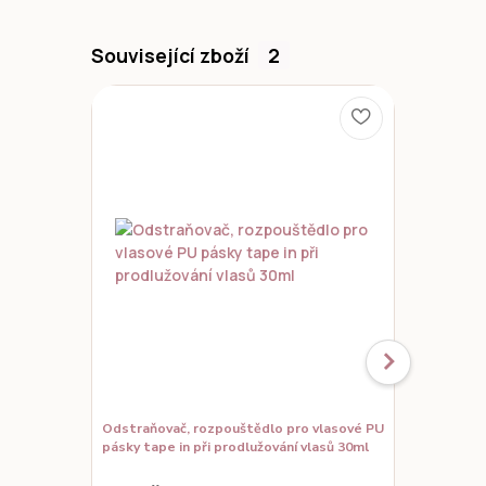
Související zboží
2
TOP pro
Odstraňovač, rozpouštědlo pro vlasové PU
Náhradní pá
pásky tape in při prodlužování vlasů 30ml
in (classic, 
vlasů 12ks l