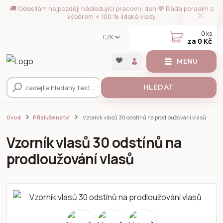
🚚 Odesílám nejpozději následující pracovní den 💬 Ráda poradím s
výběrem ⭐ 100 % lidské vlasy
0
ks
CZK
za
0 Kč
MENU
HLEDAT
Úvod
Příslušenství
Vzorník vlasů 30 odstínů na prodloužování vlasů
Vzorník vlasů 30 odstínů na
prodloužování vlasů