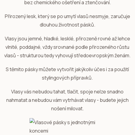
bez chemického ošetření a ztenčování.
Přirozený lesk, který se po umytí vlasů nesmyje, zaručuje
dlouhou životnost pásků.
Vlasy jsou jemné, hladké, lesklé, přirozeně rovné až lehce
vlnité, poddajné, vždy srovnané podle přirozeného růstu
vlasů - strukturou tedy vyhovují středoevropským ženám.
S těmito pásky můžete vytvořit jakýkoliv účes i za použití
stylingových přípravků.
Vlasy vás nebudou tahat, tlačit, spoje nelze snadno
nahmatat a nebudou vám vytrhávat vlasy - budete jejich
nošení milovat.