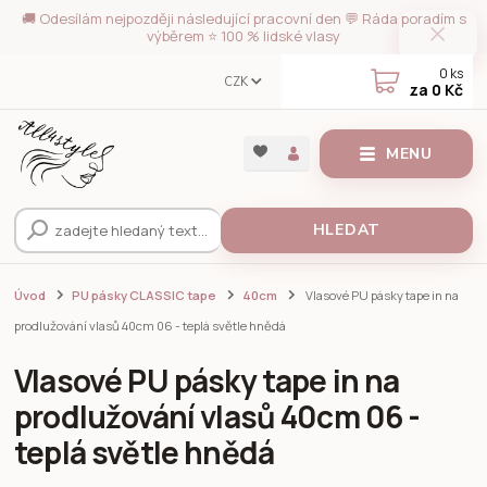
🚚 Odesílám nejpozději následující pracovní den 💬 Ráda poradím s
výběrem ⭐ 100 % lidské vlasy
0
ks
CZK
za
0 Kč
MENU
HLEDAT
Úvod
PU pásky CLASSIC tape
40cm
Vlasové PU pásky tape in na
prodlužování vlasů 40cm 06 - teplá světle hnědá
Vlasové PU pásky tape in na
prodlužování vlasů 40cm 06 -
teplá světle hnědá