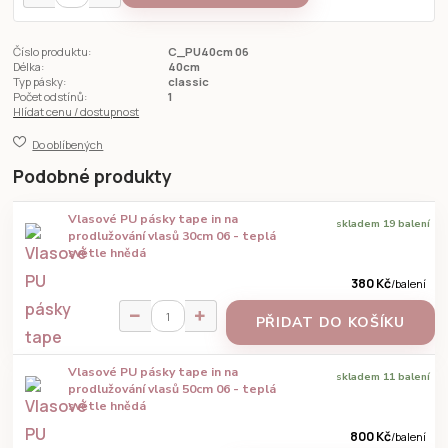
Číslo produktu:
C_PU40cm 06
Délka:
40cm
Typ pásky:
classic
Počet odstínů:
1
Hlídat cenu / dostupnost
Do oblíbených
Podobné produkty
Vlasové PU pásky tape in na
skladem 19 balení
prodlužování vlasů 30cm 06 - teplá
světle hnědá
380 Kč
/
balení
PŘIDAT DO KOŠÍKU
Vlasové PU pásky tape in na
skladem 11 balení
prodlužování vlasů 50cm 06 - teplá
světle hnědá
800 Kč
/
balení