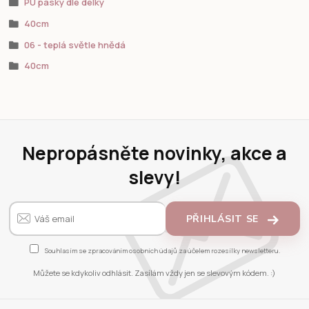
PU pásky dle délky
40cm
06 - teplá světle hnědá
40cm
Nepropásněte novinky, akce a
slevy!
PŘIHLÁSIT SE
Souhlasím se
zpracováním osobních údajů
za účelem rozesílky newsletteru.
Můžete se kdykoliv odhlásit. Zasílám vždy jen se slevovým kódem. :)