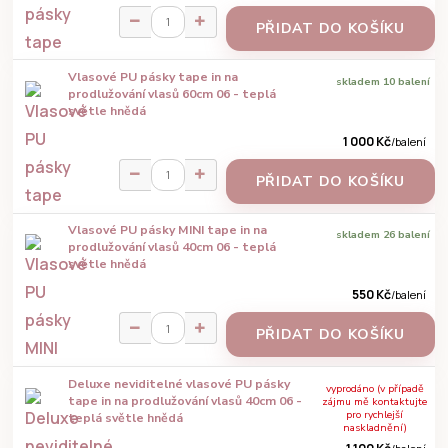
PŘIDAT DO KOŠÍKU
Vlasové PU pásky tape in na
skladem 10 balení
prodlužování vlasů 60cm 06 - teplá
světle hnědá
1 000 Kč
/
balení
PŘIDAT DO KOŠÍKU
Vlasové PU pásky MINI tape in na
skladem 26 balení
prodlužování vlasů 40cm 06 - teplá
světle hnědá
550 Kč
/
balení
PŘIDAT DO KOŠÍKU
Deluxe neviditelné vlasové PU pásky
vyprodáno (v případě
tape in na prodlužování vlasů 40cm 06 -
zájmu mě kontaktujte
pro rychlejší
teplá světle hnědá
naskladnění)