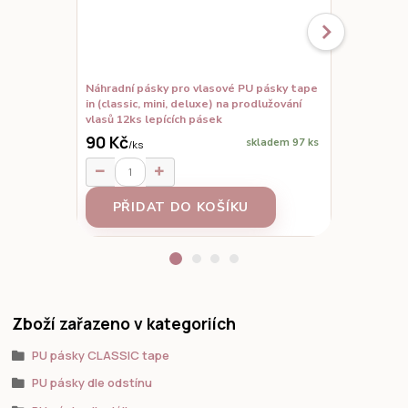
Náhradní pásky pro vlasové PU pásky tape
Set vzorků,
in (classic, mini, deluxe) na prodlužování
prodloužené
vlasů 12ks lepících pásek
90 Kč
skladem 97 ks
/
ks
95 Kč
/
ks
PŘIDAT DO KOŠÍKU
Z
Zboží zařazeno v kategoriích
PU pásky CLASSIC tape
PU pásky dle odstínu