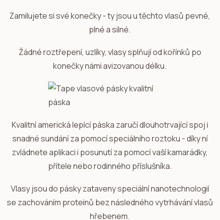
Zamilujete si své konečky - ty jsou u těchto vlasů pevné,
plné a silné.
Žádné roztřepení, uzlíky, vlasy splňují od kořínků po
konečky námi avizovanou délku.
Kvalitní americká lepící páska zaručí dlouhotrvající spoj i
snadné sundání za pomocí speciálního roztoku - díky ní
zvládnete aplikaci i posunutí za pomocí vaší kamarádky,
přítele nebo rodinného příslušníka.
Vlasy jsou do pásky zataveny speciální nanotechnologií
se zachováním proteinů bez následného vytrhávání vlasů
hřebenem.